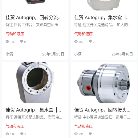
佳贺 Autogrip，回转分流阀
佳贺 Autogrip，集水盒 |
| RV，油压型回转分流阀
CT-SB/CT-SBS，集水盒与
特征 回转工作台上夹治具空油压缸
特征 近接开关是选购品。 加大的排
用回转分流阀。 回转阀内部经特殊
行程确认装置
水管接头Ø40和Ø60是选购品。 规
气动和液压
气动和液压
设计，使得回转轴可轻力转动，且
格 型号电压负荷容量输出规格IFS28
不虞漏油。 I型为一回路，同时控制
7(IFM)DC 10/30V100mANPN 端
126
0
350
0
开夹动作。 II型为二回路，可分别控
子连接 型号+VOP1OVIFS287(IFM)
制开夹动作。 RV型式的泄油孔配管
棕黑蓝 尺寸 * 保留规格修改的权利
小满
25年5月23日
小满
25年5月16日
务必单独接回油槽，以避免产品背
型号ABCDEFF1F2GG1G2HJCT-S
压。 尺寸 * 保留规格修改的权利 型
B重量 (kg)CT-SBS重量 (kg)适用回
号分流数最高使用压力MPa(kgf/cm
转缸CT-S05B/CT-S05BS971206
2)重量(kg)RV-31H四向(可訂製)4.0
8.333.3…
(40)7.4
佳贺 Autogrip，集水盒 |
佳贺 Autogrip，回转接头外
CT/CT-S，集水盒与行程确
接型 | RC，回转油压缸
特征 近接开关是选购品。 型号电压
特征 中心带通道油压缸，适用于卧
认装置
负荷容量输出规格IFS287(IFM)DC 1
式CNC车床。 可外接单通道或双通
气动和液压
气动和液压
0/30V100mANPN 端子连接 型号+
道回转接头，同时满足气密检测及
VOP1OVIFS287(IFM)BROWNBLA
中心出水的需求。 内建逆止阀自锁
11k
0
231
0
CKBLUE 尺寸 * 保留规格修改的权
机构。 可搭配近接开关或线性位移