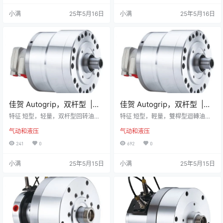
利 型号ABCDEFGCT重量(kg)CT-S
感测器进行行程控制。 规格 型号活
小满
25年5月16日
小满
25年5月16日
重量(kg)适用回转缸CT-04/CT-04
塞面积-押侧cm2活塞面积-拉侧cm
S87110602911057790.91.1TH-42
2行程(mm)最高回转数min-1(r.p.m.)
8CT-05/CT-05S(TH)871…
最高使用压力MPa(kgf/cm2)Ikg‧m2
重量(kg)RC-8543.848.12050003.
5(35)0.01…
佳贺 Autogrip，双杆型 |
佳贺 Autogrip，双杆型 |
RD-N，回转油压缸
RD，附逆止阀双杆型回转油
特征 短型，轻量，双杆型回转油压
特征 短型，輕量，雙桿型迴轉油壓
缸。 泄油孔配管务必单独接回油压
压缸
缸。 內建逆止閥自鎖機構及壓力洩
气动和液压
气动和液压
槽，以避免产生背压。 规格 型号活
壓閥。 洩油孔配管務必單獨接回油
塞面积-押侧 Acm2活塞面积-押侧 B
壓槽，以避免產生背壓。 规格 型号
241
0
692
0
cm2活塞面积-拉侧Acm2活塞面积-
活塞面积-押侧 Acm2活塞面积-押侧
拉侧Bcm2行程(mm)最高回转数min
Bcm2活塞面积-拉侧Acm2活塞面
小满
25年5月15日
小满
25年5月15日
-1(r.p.m.)最高使用压力MPa(kgf/cm
积-拉侧Bcm2行程(mm)最高回转数
2)Ikg‧m2重量(kg)RD-120N122.712
min-1(r.p.m.)最高使用压力MPa(kg
6.1116.1113.12050003.0(30)0.141
f/cm2)Ikg‧m2重量(kg)RD-120122.
1.2RD-1…
7126.1116.1113.12050003.0…