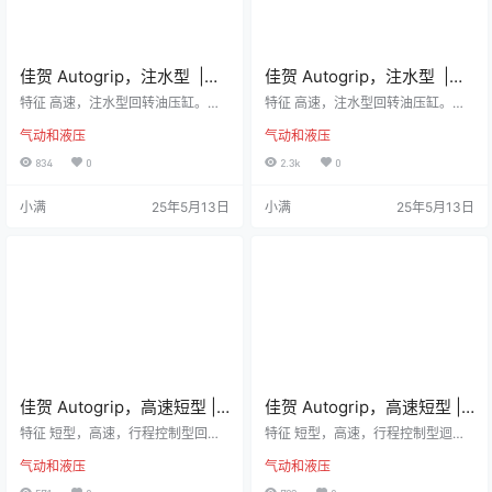
佳贺 Autogrip，注水型 |
佳贺 Autogrip，注水型 |
RL-N，回转油压缸
RL，附逆止阀注水型回转油
特征 高速，注水型回转油压缸。可
特征 高速，注水型回转油压缸。可
经由后端供给切削水。 安装时可由
压缸
经由后端供给切削水。 内建逆止阀
气动和液压
气动和液压
后端锁固之。 泄油孔配管务必单独
自锁机构及压力泄压阀。 泄油孔配
接回油压槽，以避免产生背压。 注
管务必单独接回油压槽，以避免产
834
0
2.3k
0
水部无流体通过时，请勿运转。 规
生背压。 注水部无流体通过时，请
格 型号活塞面积-押侧cm2活塞面
勿运转。 规格 型号活塞面积-押侧c
小满
25年5月13日
小满
25年5月13日
积-拉侧cm2行程(mm)最高回转数mi
m2活塞面积-拉侧cm2行程(mm)最
n-1(r.p.m.)最高使用压力MPa(kgf/c
高回转数min-1(r.p.m.)最高使用压力
m2)注水部最高使用压力MPa (kgf/c
MPa(kgf/cm2)注水部最高使用压力
m2)Ikg‧m2重量(kg)RL-75N42.637.
MPa (kgf/cm2)Ikg‧m2重量(kg)RL-
1156000…
7542.637.115…
佳贺 Autogrip，高速短型 |
佳贺 Autogrip，高速短型 |
RS-N，行程控制回转油压缸
RS，附逆止阀短型行程控制
特征 短型，高速，行程控制型回转
特征 短型，高速，行程控制型迴轉
油压缸。 感应式近接开关，行程调
回转油压缸
油壓缸。 感應式近接開關，行程調
气动和液压
气动和液压
整容易，可确认油压缸正确作动。
整容易，可確認油壓缸正確作動。
安装时可由后端锁固之。 泄油孔配
內建逆止閥自鎖機構及壓力洩壓