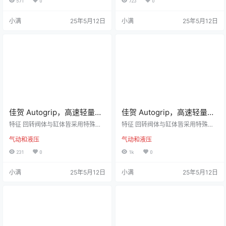
571
0
723
0
管务必单独接回油压槽，以避免产
閥。 安裝時可由後端鎖固之。 洩油
生背压。 规格 型号活塞面积-押侧c
孔配管務必單獨接回油壓槽，以避
小满
25年5月12日
小满
25年5月12日
m2活塞面积-拉侧cm2行程(mm)最
免產生背壓。 规格 型号活塞面积-
高回转数min-1(r.p.m.)最高使用压力
押侧cm2活塞面积-拉侧cm2行程(m
MPa(kgf/cm2)Ikg‧m2重量(kg)RS-
m)最高回转数min-1(r.p.m.)最高使用
6520N3228.32060004.0(40)0.0
压力MPa(kgf/cm2)Ikg‧m2重量(kg)
13.2RS-…
RS-754337.11560004.0…
佳贺 Autogrip，高速轻量型
佳贺 Autogrip，高速轻量型
|RH，中实回转空压缸
|RH，中实回转油压缸
特征 回转阀体与缸体皆采用特殊轻
特征 回转阀体与缸体皆采用特殊轻
合金制造而成，重量轻。 回转阀经
合金制造而成，重量轻。 回转阀经
气动和液压
气动和液压
特殊设计，能使压缩空气的消耗量
特殊设计，使得内部的轴承能充分
大量减少，充分发挥高经济效益。
的润滑及冷却，而能耐高速回转，
231
0
1k
0
使用时，请混入微量的油雾。 规格
增长寿命。 泄油孔配管务必单独接
型号活塞面积-押侧cm2活塞面积-
回油压槽，以避免产生背压。 规格
小满
25年5月12日
小满
25年5月12日
拉侧cm2行程(mm)最高回转数min-
型号活塞面积-押侧cm2活塞面积-
1(r.p.m.)最高使用压力MPa(kgf/cm
拉侧cm2行程(mm)最高回转数min-
2)Ikg‧m2重量(kg)空气泄漏量 cc/se
1(r.p.m.)最高使用压力MPa(kgf/cm
c(使用压力 6kgf/cm2)RA-100777
2)Ikg‧m2重量(kg)RH-653127.9156
4.415600…
0003.5(35)0.012…