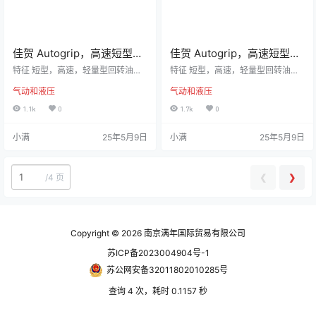
佳贺 Autogrip，高速短型
佳贺 Autogrip，高速短型
| RK-N，中实回转油压缸
| RK，附逆止阀中实回转油
特征 短型，高速，轻量型回转油压
特征 短型，高速，轻量型回转油压
缸。 安装时可由后端锁固之。 泄油
压缸
缸。 内建逆止阀自锁机构及压力泄
气动和液压
气动和液压
孔配管务必单独接回油压槽，以避
压阀。 安装时可由后端锁固之。 泄
免产生背压。 规格 型号活塞面积-
油孔配管务必单独接回油压槽，以
1.1k
0
1.7k
0
押侧cm2活塞面积-拉侧cm2行程(m
避免产生背压。 规格 型号活塞面
m)最高回转数min-1(r.p.m.)最高使用
积-押侧cm2活塞面积-拉侧cm2行
小满
25年5月9日
小满
25年5月9日
压力MPa(kgf/cm2)Ikg‧m2重量(kg)
程(mm)最高回转数min-1(r.p.m.)最
RK-75N44.237.11560004.0(40)0.
高使用压力MPa(kgf/cm2)Ikg‧m2重
012.8RK-100N78.571.52060004.
量(kg)RK-7544.237.11560004.0
0(40)0.03…
(40)0.012.9RK-10078.571.52…
❮
❯
/
4 页
Copyright © 2026
南京满年国际贸易有限公司
苏ICP备2023004904号-1
苏公网安备32011802010285号
查询 4 次，耗时 0.1157 秒