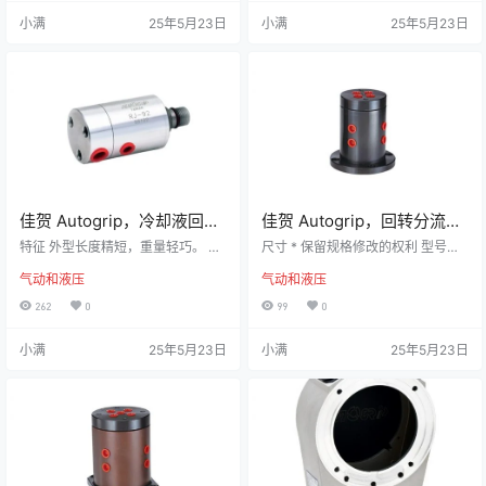
锂电池：提供更长的续航时间，让
限制值MPa‧ r/m最高使用压力MPa
小满
25年5月23日
小满
25年5月23日
您在工作中无需担心电量问题。 支
(kgf/cm2)吐出量( 使用压力 50 kgf/
援Android和iOS：无论您使用的是A
cm2)最高使用回转数(r.p.m.)重量(k
ndroid还是iOS系统，GFS-100都能
g)RJ-80144006.0(60)28 l/min80
够完美兼容，让您无缝体验。 可配
000.5
置2爪或3爪操作：根…
佳贺 Autogrip，冷却液回转
佳贺 Autogrip，回转分流阀
接头 | RJ-92，冷却液回转
| RV，空压型回转分流阀
特征 外型长度精短，重量轻巧。 高
尺寸 * 保留规格修改的权利 型号分
接头内附止水阀自动开闭机
转数，高压力用冷却液回转接头。
流数最高使用压力MPa(kgf/cm2)重
气动和液压
气动和液压
内部止水阀使用超硬合金及精密陶
量(kg)RV-A31H四向(可訂製)0.8(8)
构
瓷相配对，耐磨耗性特佳。 运转时
4.8
262
0
99
0
如无流体通过，则止水阀自动脱
离，使止水阀不致干磨而损坏。 最
小满
25年5月23日
小满
25年5月23日
小启动压力4 kgf/cm2。 尺寸 * 保
留规格修改的权利 型号PV 限制值M
Pa‧ r/m最高使用压力MPa(kgf/cm2)
吐出量( 使用压力 50 kgf/cm2)最高
使用回转数(r.p.m.)最小启动压…