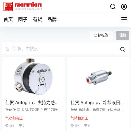
首页
圈子
有货
品牌
全部标签
佳贺
佳贺 Autogrip，夹持力感测
佳贺 Autogrip，冷却液回转
器 | GFS-100
接头 | RJ-80，冷却液回转
特征 第二代 AUTOGRIP 夹持力感测
特征 高轉速，高壓力用冷卻液迴轉
器 ~ 蓝牙5.0传输稳定：拥有最新的
接头
接頭。 內部止水閥使用超硬合金及
气动和液压
气动和液压
蓝牙5.0技术，确保无线连接的稳定
精密陶瓷相配對，耐磨耗特性佳。
性。 Type-C充电便利：支援Type-
注水部無流體通過時，請勿運轉。
465
0
757
0
C充电，让充电更加便捷。 高性能
尺寸 * 保留规格修改的权利 型号PV