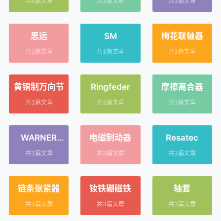
共4篇文章
共3篇文章
共3篇文章
思远
SM
梅花联轴器
共3篇文章
共3篇文章
共3篇文章
黄铜制万向节
Ringfeder
摩擦离合器
共3篇文章
共3篇文章
共3篇文章
WARNER
电磁制动器
Resatec
ELECTRIC
共3篇文章
共3篇文章
共3篇文章
EUROPE
链条张紧器
钕铁硼磁铁
轴套
共3篇文章
共3篇文章
共3篇文章