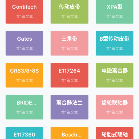
Contitech
传动皮带
XPA型
共1篇文章
共1篇文章
共1篇文章
Gates
三角带
B型传动皮带
共1篇文章
共1篇文章
共1篇文章
CRS3/8-8S
E117264
电磁离合器
共1篇文章
共1篇文章
共1篇文章
BRIDE
离合器法兰
齿轮联轴器
EMBRAYAGE
共1篇文章
共1篇文章
共1篇文章
OPEL - JEU
DE 3
E117360
Bosch
轮胎式联轴