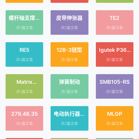
螺杆轴支撑套
皮带伸张器
TE2
件
共1篇文章
共1篇文章
共1篇文章
RE5
12B-3链型
Igutek P360
制
共1篇文章
共1篇文章
共1篇文章
Matrix
弹簧制动
SMB105-RS
International
共1篇文章
共1篇文章
共1篇文章
279.48.35
电动执行器开
MLGP
关
共1篇文章
共1篇文章
共1篇文章