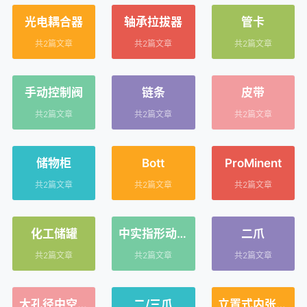
光电耦合器
轴承拉拔器
管卡
共2篇文章
共2篇文章
共2篇文章
手动控制阀
链条
皮带
共2篇文章
共2篇文章
共2篇文章
储物柜
Bott
ProMinent
共2篇文章
共2篇文章
共2篇文章
化工储罐
中实指形动力
二爪
卡盘
共2篇文章
共2篇文章
共2篇文章
大孔径中空气
二/三爪
立置式内张后