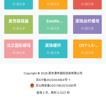
Rexroth
共1篇文章
共1篇文章
共1篇文章
柔性联接器
Ewellix
滚珠丝杆螺母
Makers in
共1篇文章
共1篇文章
共1篇文章
Motion
法兰圆形螺母
滚珠螺杆
DST-LS-
10x25-R-
共1篇文章
共1篇文章
共1篇文章
1000-ES
Copyright © 2026
南京满年国际贸易有限公司
苏ICP备2023004904号-1
苏公网安备32011802010285号
查询 2 次，耗时 0.1027 秒