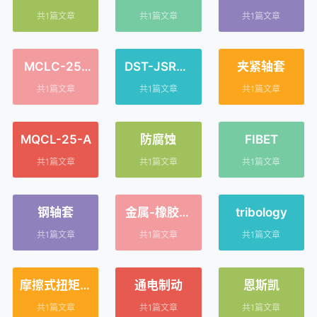
16-SS
30-SS
共1篇文章
共1篇文章
共1篇文章
MCLC-25-
DST-JSRM-
夹紧轴套
25-F
3632DS16x
共1篇文章
共1篇文章
共1篇文章
35
MQCL-25-A
防腐蚀
FIBET
共1篇文章
共1篇文章
共1篇文章
钢轴套
金属-橡胶粘
tribology
接衬套
共1篇文章
共1篇文章
共1篇文章
摩擦式扭矩限
通电制动
恩斯凯
制器
共1篇文章
共1篇文章
共1篇文章