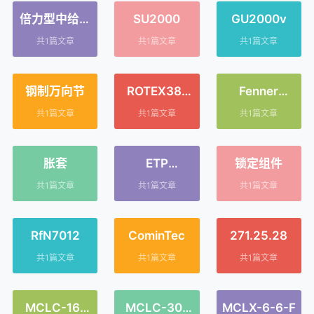
倍力型中给拉
SU2000
GU2000v
刀组
共1篇文章
共1篇文章
共1篇文章
钢制万向节
ROTEX38-
Fenner
Complete-
Drives
共1篇文章
共1篇文章
共1篇文章
KTR
胀套
ETP
锁定组件
EXPRESS
共1篇文章
共1篇文章
共1篇文章
RfN7012
CominTec
271.25.28
共1篇文章
共1篇文章
共1篇文章
MCLC-16-
MCLC-30-
MCLX-6-6-F