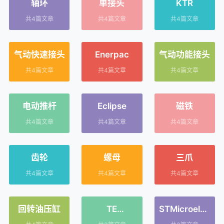
轴环
单接头
KTR
共4篇文章
共4篇文章
共4篇文章
气动快速接头
Enerpac
气动功能接头
共4篇文章
共4篇文章
共4篇文章
电动推杆
Eclipse
磁铁
共4篇文章
共4篇文章
共4篇文章
齿轮
螺母
三爪
共4篇文章
共4篇文章
共4篇文章
回转油压缸
TE
STMicroelec
Connectivity
tronics