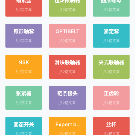
缩紧盘
扭矩限制器
圆形螺母
共2篇文章
共2篇文章
共2篇文章
锥形轴套
OPTIBELT
紧定套
共2篇文章
共2篇文章
共2篇文章
NSK
滑块联轴器
夹式联轴器
共2篇文章
共2篇文章
共2篇文章
张紧器
链条接头
正齿轮
共2篇文章
共2篇文章
共2篇文章
固态开关
Expert by
丝杆
Facom
共2篇文章
共2篇文章
共2篇文章