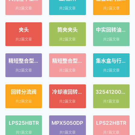
动卡盘
拉卡盘
共2篇文章
共2篇文章
共2篇文章
夹头
筒夹夹头
中实回转油压
缸
共2篇文章
共2篇文章
共2篇文章
精短整合型注
精短整合型注
集水盒与行程
气回转油压缸
水回转油压缸
确认装置
共2篇文章
共2篇文章
共2篇文章
回转分流阀
冷却液回转接
325412000-
头
00
共2篇文章
共2篇文章
共1篇文章
LPS25HBTR
MPX5050DP
LPS22HBTR
共1篇文章
共1篇文章
共1篇文章