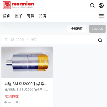
首页
圈子
有货
品牌
全部标签
SU2000
思远 SM SU2000 轴承常闭
式旋转接头
台湾思远 SM SU2000 轴承常闭式
旋转接头，用于机床金属加工行
气动和液压
业。平衡机械密封采用碳化硅，即
使在严苛的运行条件下也能确保长
749
0
寿命，阳极氧化铝件和不锈钢件以