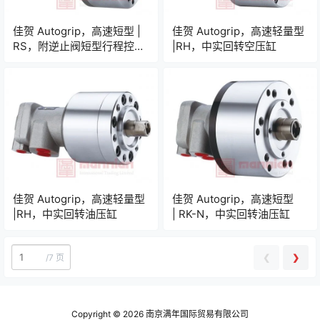
佳贺 Autogrip，高速短型 |
佳贺 Autogrip，高速轻量型
RS，附逆止阀短型行程控制
|RH，中实回转空压缸
回转油压缸
佳贺 Autogrip，高速轻量型
佳贺 Autogrip，高速短型
|RH，中实回转油压缸
| RK-N，中实回转油压缸
❮
❯
/
7 页
Copyright © 2026
南京满年国际贸易有限公司