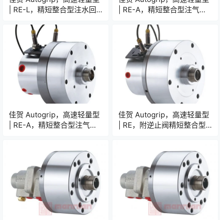
| RE-L，精短整合型注水回
| RE-A，精短整合型注气回
转油压缸(一)
转油压缸(二)
佳贺 Autogrip，高速轻量型
佳贺 Autogrip，高速轻量型
| RE-A，精短整合型注气回
| RE，附逆止阀精短整合型
转油压缸(一)
行程控制回转油压缸