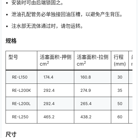
安装时可由后端锁固之。
泄油孔配管务必单独接回油压槽，以避免产生背压。
注水部无流体通过时，请勿运转。
规格
型号
活塞面积-押侧
活塞面积-拉侧
行程
最
2
2
cm
cm
(mm)
mi
RE-L150
174.4
160.8
30
5
RE-L200K
292.4
274.9
35
4
RE-L200L
292.4
265.4
50
4
RE-L250
465.2
438.2
60
2
尺寸