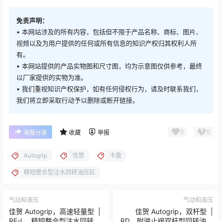
免责声明：
• 本网站涉及的所有内容，包括但不限于产品名称、商标、图片、
视频以及为用户提供的任何或所有信息的知识产权归其权利人所
有。
• 本网站提供的产品实物图和尺寸图，均为示意图仅供参考，最终
以厂家提供的实物为准。
• 我们重视知识产权保护，如有任何侵权行为，请及时联系我们，
我们将立即采取行动予以删除或断开链接。
0
0
海报分享
收藏
举报
Autogrip
佳贺
卡盘
精短整合型注水回转油压缸
气动和液压
气动和液压
佳贺 Autogrip，高速轻量型 |
佳贺 Autogrip，双杆型 |
RE-L，精短整合型注水回转油
RD，附逆止阀双杆型回转油压