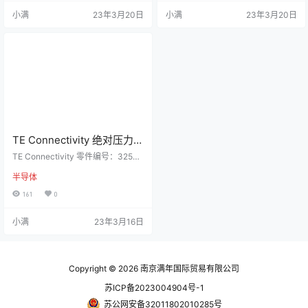
感器模块结合了超低功率 24 位 ΔΣ
针对高度计和气压计应用进行了优
小满
23年3月20日
小满
23年3月20日
ADC 和内部工厂校准系数、及高线
化、采用凝胶填充设计、可提供 13
性压力传感器。 这些测高计使用户
厘米的高度分辨率。海平面的海拔
可优化电流消耗和转换速度，同时
分辨率为 13 厘米。传感器模块包括
提供不同…
一个高线性压力传感器和一个 AD
C…
TE Connectivity 绝对压力传
感器, 325412000-00, 最大
TE Connectivity 零件编号：32541
工作12bar, 最大过载30bar
2000-00 详细信息 TE Connectivit
半导体
y MS54XX 系列微型 SMD 压力传
感器 此 TE Connectivity MEAS MS
161
0
54XX 系列压阻压力传感器提供直接
与施加压力成正比的输出电压。这
小满
23年3月16日
些压力传感器由陶瓷载体制成，安
装有微加工硅压力传感器压模。此
系列产品的合适应用包括高分辨率
测高计、Vario 仪表、气压计、制动
系…
Copyright © 2026
南京满年国际贸易有限公司
苏ICP备2023004904号-1
苏公网安备32011802010285号