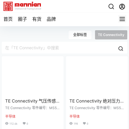
首页
圈子
有货
品牌
全部标签
TE Connectivity
TE Connectivity 气压传感
TE Connectivity 绝对压力传
器, MS580314BA01-00 绝
感器, MS5837-02BA 绝对
TE Connectivity 零件编号：MS58
TE Connectivity 零件编号：MS58
对压力传感器, 最大工作
0314BA01-00 详细信息 TE Conn
压力传感器, 最大工作
37-02BA 详细信息 TE Connectivit
半导体
半导体
ectivity MS5803/MS5805 微型压
y MS5837 凝胶填充压力传感器 TE
14bar, 最大过载30bar
1200mbar, 最大过载10bar
力传感器模块 TE Connectivity ME
Connectivity MS5837 是超紧凑型
112.6k
0
198
0
AS MS5803/MS5805 系列压力传
SMT 安装数字压力传感器。该设备