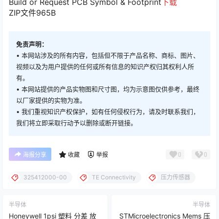
Build or Request PCB Symbol & Footprint
下载
ZIP文件
965B
免责声明：
• 本网站涉及的所有内容，包括但不限于产品名称、商标、图片、
视频以及为用户提供的任何或所有信息的知识产权归其权利人所
有。
• 本网站提供的产品实物图和尺寸图，均为示意图仅供参考，最终
以厂家提供的实物为准。
• 我们重视知识产权保护，如有任何侵权行为，请及时联系我们，
我们将立即采取行动予以删除或断开链接。
0
0
海报分享
收藏
举报
325412000-00
TE Connectivity
压力传感器
半导体
半导体
Honeywell 1psi 塑料 分差 放
STMicroelectronics Mems 压