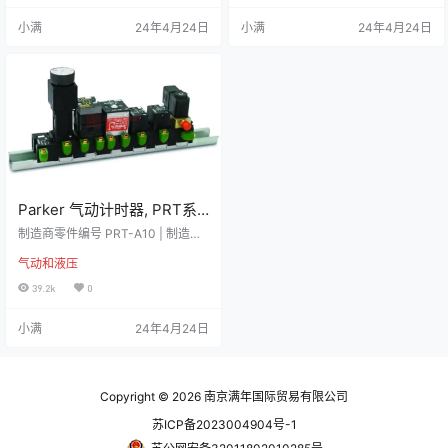
曲管和软管。 重新设置功能高拉伸
高工作压力下提供卓越性能、高效
小满
24年4月24日
小满
24年4月24日
强度出色的耐寒性非常高的耐磨性
和低噪声操作。提供各种标准选
符合DIN 3015-1的EO管夹，用于常
件，可满足全球特定应用要求。 高
规机械有9种标准尺寸可提供–公制
达 275 bar (4000 psi) 连续工作高
尺寸系列，钢管外径4至101.8 mm–
效低噪声各种一体式阀选件单和双
英制尺寸系列，钢管外…
旋转电动机 齿…
Parker 气动计时器, PRT系
列, 定时范围0.1s至30s, 压力
制造商零件编号 PRT-A10 | 制造商
范围3bar至8 bar, 工作温
Parker 详细资料 Parker 气动计时器
气动和液压
Parker prt 系列气动延时继电器需要
度-15°C至+60°C，PRT-
工作压力范围为 3bar 至 8bar 。此
39.2k
0
A10
接通延时计时器的计时范围为 0.1 秒
至 30 秒。此计时器在可调时间内保
小满
24年4月24日
持输入信号、在此时间后、重新生
成的输出将出现。它由电磁阀线圈 /
芯、工作弹簧、正时盘、滤清器和
隔膜组成。当线圈通电时芯向上移
入线圈中，这导致压…
Copyright © 2026
南京满年国际贸易有限公司
苏ICP备2023004904号-1