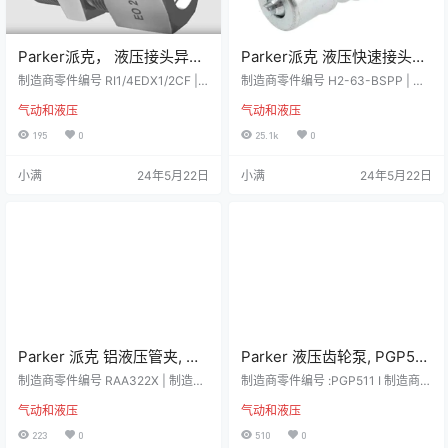
Parker派克， 液压接头异径
Parker派克 液压快速接头
接头, EO系列, 钢制，
60系列, G 1/4 内螺纹, 公接
制造商零件编号 RI1/4EDX1/2CF |
制造商零件编号 H2-63-BSPP | 制
RI1/4EDX1/2CF
制造商 Parker 详细资料 BSP 渐缩
头, 球锁, 最大操作压力35
造商 Parker 详细资料 镀锌/黄色铬
气动和液压
气动和液压
管 减少螺纹适配器，带插入式 (Rs)
酸钢 Parker 60 系列快速连接联轴
MPa, 钢制，H2-63-BSPP
BSP 并行螺纹到包容式 (Rp) BSP 并
器，用于液压应用。 60 系列是双重
195
0
25.1k
0
行螺纹。 插入式螺纹采用端口连接
关闭联轴器，适用于频繁连接和断
密封，带丁腈橡胶密封。 工作温度
开连接软管的各种液压应用。 特点
小满
24年5月22日
小满
24年5月22日
范围：-30 to +100°C（不减压情况
和优势 BSPP 螺纹尺寸硬化螺纹接
下）。 由钢制成，符合 BS 5200，
头和套管高流量高压密封设计系留
具有铬酸锌黄表面，以提供高耐蚀
阀密封耐用球形锁定机制温度范
性（500 小时盐雾测试）。 60° 母
围：-40 至 +80°C 应用 工业液压线
锥形…
路食品和化学处理水和冷却液线路
移动设…
Parker 派克 铝液压管夹, 用
Parker 液压齿轮泵, PGP511
于管外径22mm, 双管, 最大
系列, 最大操作压力250 bar,
制造商零件编号 RAA322X | 制造商
制造商零件编号 :PGP511 I 制造商 P
管外径22mm，RAA322X
Parker 详细资料 Parker 夹是 EO 管
8cm³排出量, 130.7 x 89.5 x
arker 详细资料 固定位移齿轮泵，1:
气动和液压
气动和液压
夹,设计符合 DIN 3015-1 标准,以满
8 锥形轴 Parker PGP/PGM 500 系
114mm, 顺时针旋转, 最高转
足正常机械要求。此夹由铝材料制
列齿轮泵是国际“衬套”式泵的高级性
223
0
510
0
速2500rpm
成。管夹的功能是固定直向管、弯
能版本。PGP/PGM 500 系列泵在