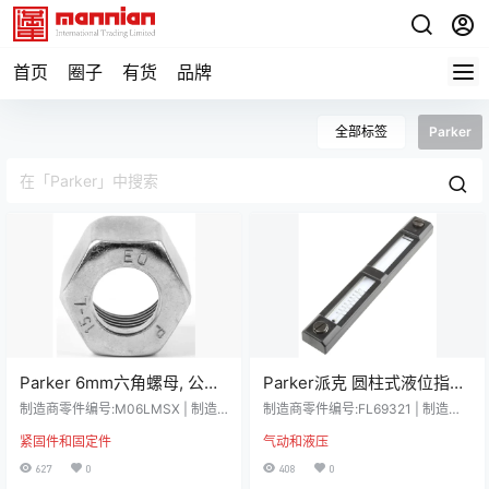
首页
圈子
有货
品牌
全部标签
Parker
Parker 6mm六角螺母, 公制,
Parker派克 圆柱式液位指示
黄铜制, M06LMSX
器, 254mm刻度长度, 最高工
制造商零件编号:M06LMSX | 制造
制造商零件编号:FL69321 | 制造商:
商:Parker 详细资料 Parker 黄铜螺
作温度+90°C，FL69321
Parker 详细资料 水平仪和温度计 设
紧固件和固定件
气动和液压
母是 Ermeto DIN 配件组件,用于高
计用于增加水箱安装样式，提高效
压液压管道配件,是构建完整配件系
率。 这些液位温度计具有协调设
627
0
408
0
列 EO PSR、EO2、EO2 FORM 时
计，带模块化空气通气装置。 由于