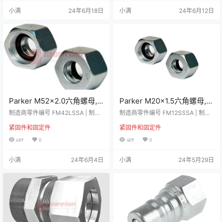
不可或缺的物品。 高耐腐蚀性符合 I
它们采用高强度、铝制材料制成，
小满
24年6月18日
小满
24年6月12日
SO 8434 标准 技术参数 属性数值
因此这些量规与基于矿物和石油的
英制或公制公制螺母类型六角螺母
液体兼容。 特点和优势 • 高可见性
螺纹尺寸6mm材料黄铜类型螺母表
单片聚酰胺透镜• 通用前部或后部固
面处理本色符合标准ISO 8434 资料
定件• M10 和 M12 螺纹螺栓选项•
下载 数据表…
3 种尺寸，带或不带温度计 - 76 m
m、12…
Parker M52x2.0六角螺母,
Parker M20x1.5六角螺母,
公制, 钢制, FM42LSSA
公制, 钢制, FM12SSSA
制造商零件编号 FM42LSSA | 制造
制造商零件编号 FM12SSSA | 制造
商 Parker 详细资料 Parker EO2 功
商 Parker 详细资料 Parker EO2 功
紧固件和固定件
紧固件和固定件
能螺母是用于高压液压管件的 DIN
能螺母是用于高压液压管件的 DIN
配件。它适用于液压液体、化学液
配件。它适用于液压液体、化学液
689
0
409
0
体、燃料、气体、蒸汽等应用。它
体、燃料、气体、蒸汽等应用。它
适用于农业、汽车、建筑、工业制
适用于农业、汽车、建筑、工业制
小满
24年6月4日
小满
24年5月29日
造等领域 对侵蚀性媒介和环境影响
造等领域 对侵蚀性媒介和环境影响
具有高耐腐蚀性良好的质量 技术参
具有高耐腐蚀性良好的质量 技术参
数 数据数值英制或公制公制螺母类
数 属性数值英制或公制公制螺母类
型六角螺母螺纹尺寸M52x2.0材料
型六角螺母螺纹尺寸M20x1.5材料
钢类型螺母表面处理本色 资料下载
钢类型螺母表面处理本色 资料下载
数据表-FM4…
数据表-FM1…