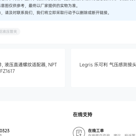
示意图仅供参考，最终以厂家提供的实物为准。
为，请及时联系我们，我们将立即采取行动予以删除或断开链接。
铝液压管夹
, 液压直通螺纹适配器, NPT
Legris 乐可利 气压感测接头, 7
Z1617
在线支持
00323
在线工单
师
在线提交咨询、建议、投诉等