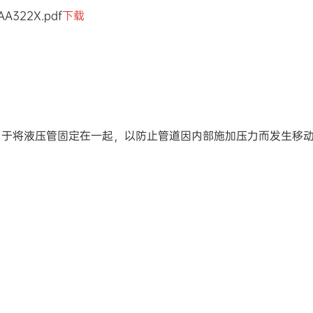
AA322X.pdf
下载
用于将液压管固定在一起，以防止管道因内部施加压力而发生移