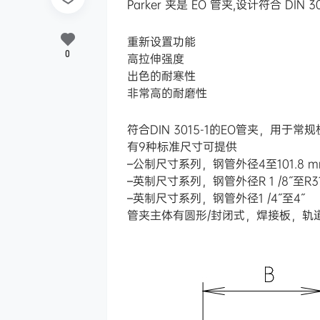
Parker 夹是 EO 管夹,设计符合
重新设置功能
0
高拉伸强度
出色的耐寒性
非常高的耐磨性
符合DIN 3015-1的EO管夹，用于常
有9种标准尺寸可提供
–公制尺寸系列，钢管外径4至101.8 
–英制尺寸系列，钢管外径R 1 /8˝至R3
–英制尺寸系列，钢管外径1 /4˝至4˝
管夹主体有圆形/封闭式，焊接板，轨