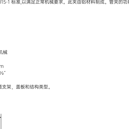
 DIN 3015-1 标准,以满足正常机械要求。此夹由铝材料制成。
规机械
mm
½˝
道支架，盖板和结构类型。