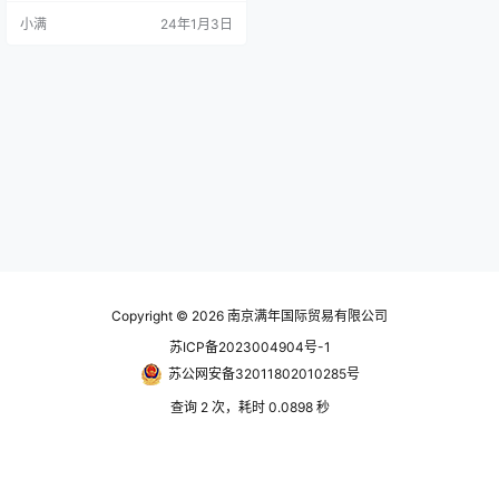
LH，GU2000v-M16x P1.5LH和非
小满
24年1月3日
标定制型GU2000v-S几种规格。G
U2000v为油封分离式，有最低压
(2bar)及最低流量 (8L/min) 限制。G
U2000v为常开型旋转转接头，需单
独…
Copyright © 2026
南京满年国际贸易有限公司
苏ICP备2023004904号-1
苏公网安备32011802010285号
查询 2 次，耗时 0.0898 秒