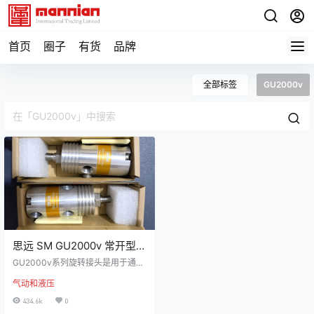
首页
圈子
有货
品牌
全部标签
GU2000v
思远 SM GU2000v 常开型中
出旋转接头
GU2000v系列旋转接头是用于通入
空气、冷却液和液玉油且高速旋转
气动和液压
主轴上的一种高精度旋转接头。GU
2000v系列旋转接头有GU2000v-
434.6k
0
M10xP1.0，GU2000v-M12xP1.25