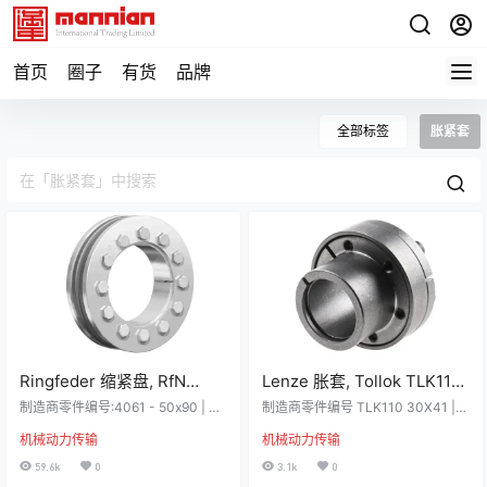
首页
圈子
有货
品牌
全部标签
胀紧套
Ringfeder 缩紧盘, RfN
Lenze 胀套, Tollok TLK110
4061系列, 38mm轴直径,
系列, 30mm轴直径, 510Nm,
制造商零件编号:4061 - 50x90 | 制
制造商零件编号 TLK110 30X41 |
1650Nm，4061 – 50×90
造商:Ringfeder 详细资料 标准系列
62mm法兰直径,TLK110
制造商 Lenze 详细资料 TOLLOK T
机械动力传输
机械动力传输
– 此系列最受欢迎，适用于大多数应
LK 110 锁定衬套 Tollok 制造商高度
30X41
用。这种新型收缩盘由高合金锻造
加工轴锁定设备用于发电、加工工
59.6k
0
3.1k
0
环制成，几乎坚不可摧。这些装置
业和一般工业应用。 超过 35 年