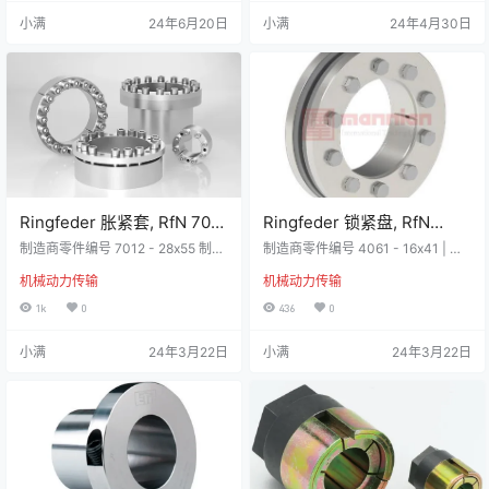
取代了较小的 4071 设计，孔径范围
来，他们的产品用于固定旋转轴和
小满
24年6月20日
小满
24年4月30日
从 14 毫米到 195 毫米。 技术参数
消除轴弯曲与振动。这些工业标准
属性数值轴直径38 mm, 40 mm, 42
轴毂联接锁定衬套可提供无限的径
mm外径90mm锁定轴套类型缩紧盘
向和轴向调整。 设计用于在无频繁
长度31.5mm额定扭矩1650 Nm, 19
拆卸的情况下，经济安装齿轮、滑
00…
轮、凸轮、链轮等。 特点和优势 •
免维护•…
Ringfeder 胀紧套, RfN 7012
Ringfeder 锁紧盘, RfN
系列
4061系列, 12mm轴直径,
制造商零件编号 7012 - 28x55 制造
制造商零件编号 4061 - 16x41 | 制
商 Ringfeder 详细信息 该装置在设
90Nm，4061 – 16×41
造商 Ringfeder 详细信息 标准系列
机械动力传输
机械动力传输
计和功能上与传统的 7012 设备相
– 该系列是最受欢迎的，用于大多数
同，由不锈钢制成，适用于需要防
应用。这种新设计的收缩盘由高合
1k
0
436
0
锈安装的应用。由于不锈钢的性
金锻造环制成，几乎坚不可摧。这
质，扭矩容量有所降低。 最纤薄的
些装置取代了较小的 4071 设计，缸
小满
24年3月22日
小满
24年3月22日
设计 - 特别适用于空间有限的应
径为 14 毫米至 195 毫米。 RINGFE
用。RfN 7012 不锈钢锁定组件可补
DER RfN 4061系列由合金钢锻造压
偿小的公差偏差并补偿小的安装误
力环和不锈钢高强度特殊螺钉组
差。 较大的可传递力和力矩 – 多个
成，具有最佳的应力分布，是理想
RfN 7012 不锈钢…
的材料，同时具有抗外部影响…