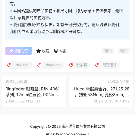
有。
• 本网站提供的产品实物图和尺寸图，均为示意图仅供参考，最终
以厂家提供的实物为准。
• 我们重视知识产权保护，如有任何侵权行为，请及时联系我们，
我们将立即采取行动予以删除或断开链接。
0
0
海报分享
收藏
举报
RfN7012
Ringfeder
胀紧套
锁定组件
机械动力传输
机械动力传输
Ringfeder 锁紧盘, RfN 4061
Huco 摩擦离合器, 271.25.28
系列, 12mm轴直径, 90Nm，
，扭矩53Ncm, 孔径8mm, 直
4061 - 16x41
径25.8mm
2024-3-22 11:20:03
2024-3-25 10:44:32
Copyright © 2026
南京满年国际贸易有限公司
苏ICP备2023004904号-1