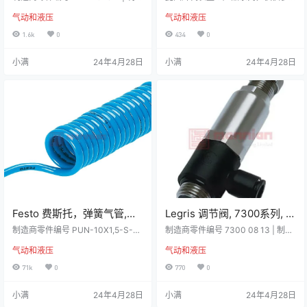
能量25Nm, 118mm总长, MA
商 ACE 详细资料 MA 系列小型减震
压力0.85Mpa, -5 →
考 制造商零件编号 IDG5-F01 | 制造
气动和液压
气动和液压
器 ACE 小型减震器，无需维护且自
商 SMC 详细资料 IDG 系列，薄膜
225EUM
+55°C,IDG5-F01
成一体。 MA 系列的小型减震器冲
风干机 SMC 薄膜风干机系列 IDG
1.6k
0
434
0
程长度较长，这意味着可平稳减
提供单个装置或组合装置类型。 ID
速。 通过旋转调节旋钮可获得理想
G/M 型号将油雾分离器和微型油雾
小满
24年4月28日
小满
24年4月28日
的减速效果。 MA 减震器的主体是
分离器与单一装置结合。 IDG/V 型
由钢制成的，具有黑色氧化物表
号将调节器与 IDG/M 型号结合。 提
层，活塞杆是由不锈钢制成。 可处
供的选件包括用于排出净化空气的
理 0.9kg 至 2040kg 的有效重量锁
单触式配件。 如果净化空气没有在
定和经过校准的调节功能整合式前
薄膜风干机周围排出，空气将从风
挡块包括锁定按钮…
干机的…
Festo 费斯托，弹簧气管,
Legris 调节阀, 7300系列, G
PUN系列, 管内径7mm, 最大
1/4 外螺纹进气口, 8mm管出
制造商零件编号 PUN-10X1,5-S-6-
制造商零件编号 7300 08 13 | 制造
操作长度6m, 最大操作压力
SW | 制造商 Festo 详细资料 带直列
气口, 16bar最大输入压力，
商 Legris 详细资料 Legris LF3000
气动和液压
气动和液压
式出口的单管或双管 PUN-S/PUN-
系列压力调节器 安装在气缸供气管
10bar，PUN-10X1,5-S-6-
73000813
S-DUO 使用灵活，极具弹性，对机
路中，以一个移动方向执行降压安
71k
0
770
0
SW
器中的运动顺序具有无与伦比的复
装在控制阀的供气管路中，在两条
位力。预组装解决方案 PUN-SG 具
阀门排出管路中执行降压可在歧管
小满
24年4月28日
小满
24年4月28日
有可旋转螺纹出口，用于连接压缩
上安装，形成一个单供气来源的多
空气工具。 聚氨酯 也可以作为双气
压力系统优化系统性能，同时节省