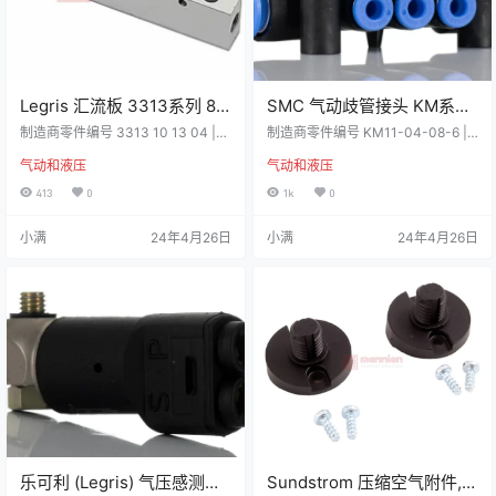
Legris 汇流板 3313系列 8
SMC 气动歧管接头 KM系列
排气口, G 1/8出气口, G 1/4
6排气口, 推入式 4 mm排气
制造商零件编号 3313 10 13 04 |
制造商零件编号 KM11-04-08-6 |
进气口, 20 bar最大操作压力
制造商 Legris 详细资料 双侧歧管 歧
口, 推入式 8 mm进气口, 1
制造商 SMC 详细信息 歧管 KM 系
气动和液压
气动和液压
管和密封垫圈 阳极氧化铝歧管，工
列 SMC 的单触式配件歧管 这些 KM
阳极化铝制，3313 10 13 04
MPa最大操作压力 PBT的
作压力：20 bar（最大），工作温
系列提供各种型号、紧凑型布管和
413
0
1k
0
制， KM11-04-08-6
度：-10°C 至 +80°C 技术参数 属性
歧管布管能力。 单触式配件提供最
数值出气口数8出气口G 1/8 母进气
高效的操作，适用于一般工业水应
小满
24年4月26日
小满
24年4月26日
口数量1进气口G 1/4 母厂家系列33
用。 单触式配件歧管提供各种管道
13材料阳极化铝最大操作压力20 ba
尺寸管道材料包括尼龙、软尼龙和
r出气口 -螺纹尺寸1/8in最高工作温
聚氨酯 技术参数 属性数值出气口数
度+80°C出气口 - 性别母出气口 …
6出气口推入式 4 mm进气口数量1进
气口推入式 8 mm厂家系列KM材料
PBT的最…
乐可利 (Legris) 气压感测接
Sundstrom 压缩空气附件,