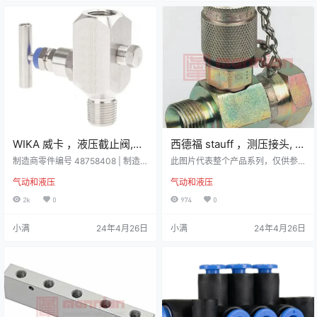
管的设计型式 工作介质：压缩空
宝贵的压缩空气能量校准螺钉调
气、真空 具有很好的抗 UV 辐射以
整，简化压力设置 技术参数 属性数
及耐弯折能力 应用：对压力、温
值螺纹进气口G 1/4 外螺纹最低出口
度、…
压力8bar最大…
WIKA 威卡 ，液压截止阀,
西德福 stauff ，测压接头, G
IV10系列, NPT 1/4, 不锈钢
3/8 外螺纹至G 3/8 内螺纹,
制造商零件编号 48758408 | 制造
此图片代表整个产品系列，仅供参
制,48758408
商 WIKA 详细资料 WIKA 针阀可将
最大操作压力400bar, 最高
考。 制造商零件编号 3/8" M/F + S
气动和液压
气动和液压
过程与压力表、开关或变送器等测
MK 20 R 1/8 VC ASS | 制造商 Stau
工作温度+120°C
量仪器分开。通过关闭该阀门，可
ff 详细资料 BSP 直插式 60°测试点
2k
0
974
0
以安全地拆卸仪器以进行重新校准
适配器 测试点螺纹 M1660º 锥形 B
或更换等服务。通过排气连接选
SP 一端采用外螺纹，另一端采用内
小满
24年4月26日
小满
24年4月26日
件，该仪器可通过针阀将气体排放
回转螺母允许在柔性软管组件或其
到大气中。 低扭矩，操作平稳低磨
他合适的机器部件 这些测试产品具
损设计 技术参数 属性数值最大操作
有防漏球式密封连接。测试联轴器
压力420 bar最低工作温度-54°C主
标配自锁金属防护盖。它们可以直
体材料不锈钢厂家系列IV10连接口
接耦合到加压系…
螺纹NPT 1/4 资料下…