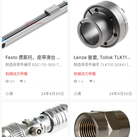
目8封装类型PDIP输入电流类型直流
安装类型贴片输出设备晶体管最大
典型上升时间1…
正向电压1.4V通道…
Festo 费斯托，皮带滑台 电
Lenze 胀套, Tollok TLK110
动推杆, EGC系列, 最大行程
系列, 30mm轴直径, 510Nm,
制造商零件编号 EGC-70-500-TB-
制造商零件编号 TLK110 30X41 |
500mm， EGC-70-500-
KF-0H-GK | 制造商 Festo 详细资
62mm法兰直径,TLK110
制造商 Lenze 详细资料 TOLLOK T
机械动力传输
机械动力传输
料 Festo Elga 系列齿形皮带轴、带
LK 110 锁定衬套 Tollok 制造商高度
TB-KF-0H-GK
30X41
循环滚珠轴承导轨。传动小齿轮的
加工轴锁定设备用于发电、加工工
509
0
3.1k
0
有效直径为 52.52 mm 。 工作行程
业和一般工业应用。 超过 35 年
= 1200 mm尺寸 = 120齿形皮带拉
来，他们的产品用于固定旋转轴和
小满
24年4月30日
小满
24年4月30日
伸 = 0.21 % 技术参数 属性数值驱动
消除轴弯曲与振动。这些工业标准
小齿轮有效直径24.83 mm工作行
轴毂联接锁定衬套可提供无限的径
[冲]程500 mmSize70 冲…
向和轴向调整。 设计用于在无频繁
拆卸的情况下，经济安装齿轮、滑
轮、凸轮、链轮等。 特点和优势 •
免维护•…