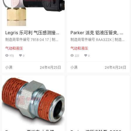
Legris 乐可利 气压感测接头,
Parker 派克 铝液压管夹, 用
7818系列, G 3/8 母， 7818
于管外径22mm, 双管, 最大
制造商零件编号 7818 04 17 | 制造
制造商零件编号 RAA322X | 制造商
04 17
商 Legris 详细资料 压力衰减传感器
管外径22mm，RAA322X
Parker 详细资料 Parker 夹是 EO 管
气动和液压
气动和液压
当气缸中的排气背压不再存在时，
夹,设计符合 DIN 3015-1 标准,以满
可产生行程末端气动信号。 用于检
足正常机械要求。此夹由铝材料制
973
0
223
0
测气缸行程末端响应时间 3ms 软启
成。管夹的功能是固定直向管、弯
动和压力衰减 当压缩空气管线排气
曲管和软管。 重新设置功能高拉伸
小满
24年4月25日
小满
24年4月24日
后重新启动时，这些 LF3000 系列
强度出色的耐寒性非常高的耐磨性
配件可以使空气压力逐渐增大。 当
符合DIN 3015-1的EO管夹，用于常
下游压力等于供应压力的 2/3 时，
规机械有9种标准尺寸可提供–公制
自动设立全流量完全可调，以优化
尺寸系列，钢管外径4至101.8 mm–
空气管线增压时间软启动可防止在
英制尺寸系列，钢管外…
立即引入最大工…