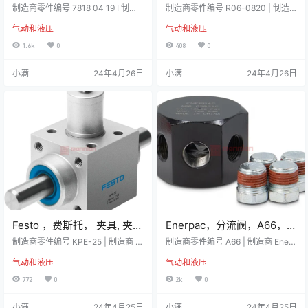
头, 7818系列, M5 x 0.8 母,
适配器， R06-0820
制造商零件编号 7818 04 19 I 制造
制造商零件编号 R06-0820 | 制造
3ms响应时间，7818 04 19
商 Legris 详细资料 压力衰减传感器
商 Sundstrom 详细资料 适配器右 +
气动和液压
气动和液压
当气缸中的排气背压不再存在时，
左 SR 584 桑德河流适配器 技术参
可产生行程末端气动信号。 用于检
数 数值属性材料PA颜色黑保质期
1.6k
0
408
0
测气缸行程末端响应时间 3ms 软启
（年）5生产国瑞典工作温度-10 – +
动和压力衰减 当压缩空气管线排气
55 °C， < 90 % RH储存温度-20 –
小满
24年4月26日
小满
24年4月26日
后重新启动时，这些 LF3000 系列
+40 °C， < 90 % 相对湿度
配件可以使空气压力逐渐增大。 当
下游压力等于供应压力的 2/3 时，
自动设立全流量完全可调，以优化
空气管线增压时间软启动可防止在
立即引入最大工…
Festo ，费斯托， 夹具, 夹紧
Enerpac，分流阀，A66，6
件, M10螺纹, 最大操作压力
接口液压分流阀 ，A系列,
制造商零件编号 KPE-25 | 制造商 F
制造商零件编号 A66 | 制造商 Enerp
10 bar, 55мм管1外径, 25мм
esto 详细资料 Festo 夹紧装置采用
700 bar最大操作压力
ac 详细资料 多端口歧管 可选择6端
气动和液压
气动和液压
倾斜楔块机构设计，是夹紧元件 KP
口六角形或7端口长歧管提供所有端
管2外径，KPE-25
和外壳的即装型组合，支持多种安
口都具有3/8in. -18NPTF出螺纹 软
772
0
2k
0
装选项。 独立组件 技术参数 属性数
管配件和附件 组件适合与 Enerpac
值安装位置任何配件类型夹紧件连
系列高液压设备使用。 所有配件和
小满
24年4月25日
小满
24年4月25日
接螺纹尺寸M10管外径 155mm管外
阀门压力额定值为 700 bar 并具有