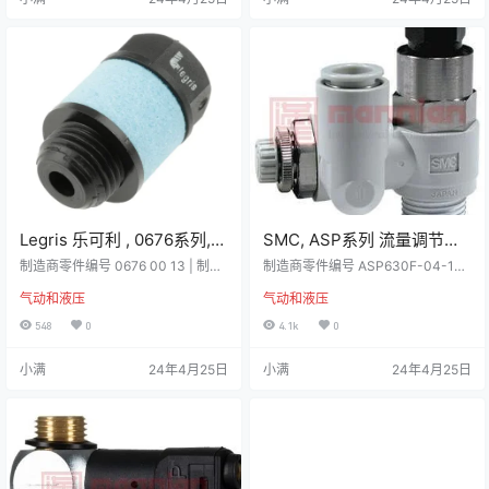
径 225mm最大操作压力10 bar带主
3/8 - 18 NPTF 螺纹。 注 所述工作
动方向的夹紧型两侧由弹簧夹紧，
压力是最大可接受的系统压力：700
由压缩ai释放结构设计铰链式面包变
bar (10k bar)）。 技术参…
种一端有活塞杆工作压力≤1 MPa
工…
Legris 乐可利 , 0676系列,
SMC, ASP系列 流量调节阀,
消声器, G 1/4 外螺纹接口
R 1/2 外螺纹进气口, 12mm
制造商零件编号 0676 00 13 | 制造
制造商零件编号 ASP630F-04-12S
Legris， 0676 00 13
商 Legris 详细资料 消音器设计用于
管出气口，ASP630F-04-
| 制造商 SMC 详细资料 组合阻塞和
气动和液压
气动和液压
安装在排气回路上，以降低设备运
流量调节器 集成式导向阀和速度控
12S
行时的噪音水平，从而提高用户的
制器临时中间截流装置和速度控制
548
0
4.1k
0
舒适度。特点/优点：- 各种应用• 2
气缸360 °自由管装方向 注 压力为
个版本，包括流量控制调节• 提供极
最大值时，谨慎使用软尼龙或聚氨
小满
24年4月25日
小满
24年4月25日
其紧凑的型号• 聚乙烯：在排气流量
酯。 流量调节器和限流器 - SMC 用
和降噪之间取得出色的平衡• 烧结青
于控制气动执行器压缩空气流量的
铜：坚固耐用且经济实惠 • 316L 不
调节器。SMC 的 AS 系列速度控制
锈钢：提高耐化学性和机械强度法
器具有较大的推拉式锁定刻度盘，
规：• DI：2002/95/EC （R…
便于精确调节和控制，并可将设置
时间缩短一半。可…