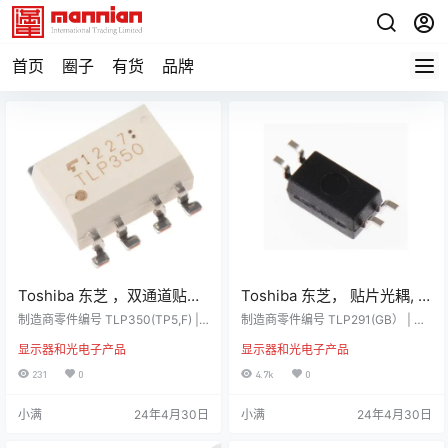
首页
圈子
有货
品牌
Toshiba 东芝 ，双通道贴片
Toshiba 东芝， 贴片光耦, 4
光耦, 8针, IGBT 栅极驱动，
针, 晶体管输出, SO4封装,
制造商零件编号 TLP350(TP5,F) |
制造商零件编号 TLP291(GB） | 制
MOSFET输出, PDIP封装,
制造商 Toshiba 详细资料 光电耦合
TLP291(GB）
造商 Toshiba 详细资料 光电耦合
显示器和光电子产品
显示器和光电子产品
器，IGBT/MOSFET 栅极驱动，Tos
器，晶体管输出，TLP291/TLP293
TLP350(TP5,F)
hiba 该产品为定制化产品，不可取
系列 Toshiba（东芝）的 TLP291
231
0
4.7k
0
消或退货，并遵循RS销售条款和条
和 TLP293 系列单个光电耦合器，
件。 光电耦合器，Toshiba（东芝
带晶体管输出。 该产品的行业包装
小满
24年4月30日
小满
24年4月30日
牌） 技术参数 属性数值安装类型贴
为定制化产品，不可取消或退货，
片输出设备IGBT 栅极驱动，MOSF
并遵循RS销售条款和条件。 光电耦
ET最大正向电压1.8V通道数目2针数
合器，Toshiba（东芝牌） 技术参数