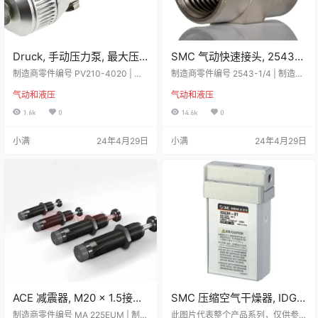
Druck, 手动压力泵, 最大压
SMC 气动快速接头, 2543系
力3bar, 最小压力0bar, 1/4
列, G 1/4 内螺纹接口, 螺纹
制造商零件编号 PV210-4020 | 制
制造商零件编号 2543-1/4 | 制造商
BSP压力连接， PV210-
造商 Druck 详细资料 Druck 气动式
连接， 2543-1/4
SMC 详细资料 双母套管 BSPP 连
气动和液压
气动和液压
手动泵 - PV210 Druck 的气动式手
接 2 个母端口 最大工作压力:150 ba
4020
动泵系统具有无缝和符合人体工程
r 主体:镀镍黄铜 技术参数 属性数值
1.6k
0
14.6k
0
学的设计，是真空和压力的双重来
螺纹连接G 1/4 内螺纹接头性别公螺
源。该泵产生的气压超过 3000 毫
纹尺寸1/4联接器类型快速连接耦合
小满
24年4月29日
小满
24年4月29日
巴，给人留下深刻印象，使其成为
插座厂家系列2543连接类型螺纹螺
在压力变送器、开关、指示器和控
纹性别内螺纹螺纹标准BSPP 资料下
制器上进行校准检查等应用中使用
载 20240429093632198-尺码指
的理想解决方案。PV210 压力式手
南.pdf下载pdf文件268.1K 气动快…
动泵配备坚固耐用的转接箱，便于
外出工作，携…
ACE 减震器, M20 x 1.5接口,
SMC 压缩空气干燥器, IDG
最大回程力10N, 每周期最大
系列, 膜片干燥器, 最大工作
制造商零件编号 MA 225EUM | 制造
此图片代表整个产品系列，仅供参