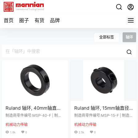
首页
圈子
有货
品牌
全部标签
轴环
Ruland 轴环, 40mm轴直径,
Ruland 轴环, 15mm轴直径,
两件, 夹紧螺丝, 黑色氧化, 碳
两件, 夹紧螺丝, 黑色氧化, 碳
制造商零件编号:MSP-40-F | 制造
制造商零件编号:MSP-15-F | 制造
钢, 60mm外径, 15mm宽
商:Ruland 详细资料 Ruland 轴环一
钢, 34mm外径, 13mm宽
商:Ruland 详细资料 Ruland 轴环一
机械动力传输
机械动力传输
件式夹紧螺钉 Ruland 双片轴环的尺
件式夹紧螺钉 Ruland 双片轴环的尺
度，MSP-40-F
度，MSP-15-F
寸为 40mm 孔径、 60mm 外径和 1
寸为 15mm 孔径、 34mm 外径和 1
1.8k
0
2.5k
0
5mm 宽。它由含热处理黑色氧化物
3mm 宽。它由含热处理黑色氧化物