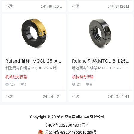
的 1215 碳钢棒制成，浸有石脑油和
的 1215 碳钢棒制成，浸有石脑油和
小满
24年6月20日
小满
24年6月20日
离心干结。设备制造商可从受严格
离心干结。设备制造商可从受严格
控制的表面与垂直钻孔（ TIR of ≤
控制的表面与垂直钻孔（ TIR of ≤
0.05 mm ）中受益，这对对对齐至
0.05 mm ）中受益，这对对对齐至
关重要。它印有 Ruland Name锁环
关重要。它印有 Ruland Name锁环
的…
的…
Ruland 轴环, MQCL-25-A，
Ruland 轴环,MTCL-8-1.25-
25mm轴直径, 快速钳位, 阳
F,8mm轴直径, 18mm外径,
制造商零件编号 MQCL-25-A 制造
制造商零件编号 MTCL-8-1.25-F 制
极化, 铝, 50mm外径, 13mm
商 Ruland 详细资料 快速夹紧轴套
9mm宽度
造商 Ruland 详细信息 MTCL-8-1.2
机械动力传输
机械动力传输
易于调整，带整体型杠杆无需工具
5-F 是一款一体式轴环，具有钻孔，
宽度
设计用于快速重定位阳极氧化铝，
用于将轴环安装到链轮、皮带轮、
4.2k
0
273
0
防腐蚀 技术参数 属性数值轴直径25
金属板或其他部件上。钻孔使用户
mm一/两件一件材料铝外径50mm固
能够灵活地选择最适合应用的英制
小满
24年4月2日
小满
24年3月19日
定快速钳位宽度13mm加工阳极化
或公制安装硬件。夹具式设计不会
资料下载 20240402161307950-0
损坏轴，易于拆卸，并且可无限调
900766b80dde84e.pdf下载pdf文
节。设备制造商受益于严格控制的
件555.6K
端面与孔的垂直度（TIR 为 ≤ .05m
m）。当轴环用作承重面、机械挡块
Copyright © 2026
南京满年国际贸易有限公司
或用于安装齿轮…
苏ICP备2023004904号-1
苏公网安备32011802010285号