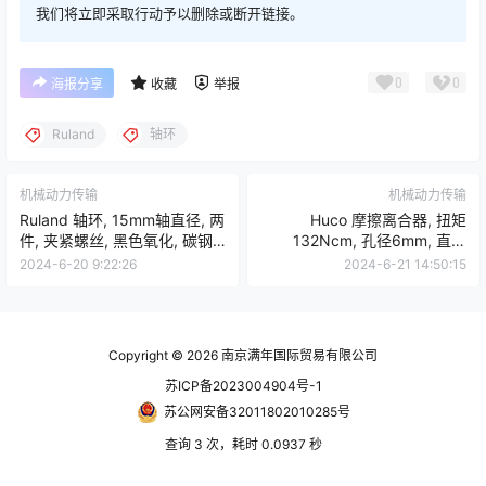
我们将立即采取行动予以删除或断开链接。
0
0
海报分享
收藏
举报
Ruland
轴环
机械动力传输
机械动力传输
Ruland 轴环, 15mm轴直径, 两
Huco 摩擦离合器, 扭矩
件, 夹紧螺丝, 黑色氧化, 碳钢,
132Ncm, 孔径6mm, 直径
34mm外径, 13mm宽度，
25.8mm，281P25.2222.RS
2024-6-20 9:22:26
2024-6-21 14:50:15
MSP-15-F
Copyright © 2026
南京满年国际贸易有限公司
苏ICP备2023004904号-1
苏公网安备32011802010285号
查询 3 次，耗时 0.0937 秒