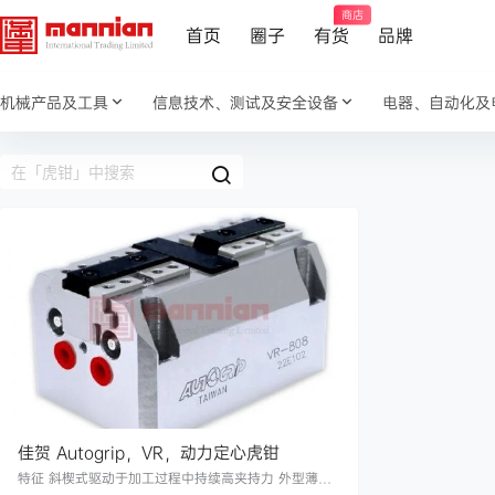
商店
首页
圈子
有货
品牌
机械产品及工具
信息技术、测试及安全设备
电器、自动化及
佳贺 Autogrip，VR，动力定心虎钳
特征 斜楔式驱动于加工过程中持续高夹持力 外型薄、