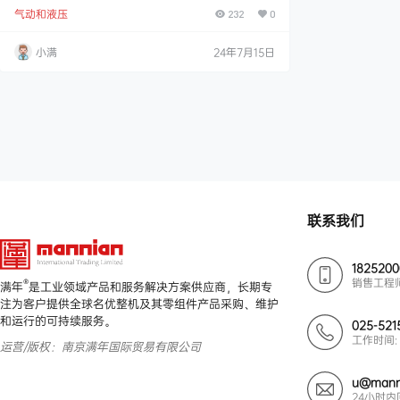
短型适用于铣床或加工中心机，可充分增加作业空间 内
气动和液压
建油压缸，可使用气压或油压为动力源 夹具上就有侧向
232
0
气源介面，安装简易随插即用 规格 型号爪行程(直径)
(mm)最大夹持直径(mm)最大夹持力 kN (kgf)气压最大
小满
24年7月15日
夹持力 kN (kgf)油压最大使用压力MPa(kgf/cm2)气压
最大使用压力MPa(kgf/cm2)油压重量(kg)VR-8088…
联系我们
182520
销售工程
®
满年
是工业领域产品和服务解决方案供应商，长期专
注为客户提供全球名优整机及其零组件产品采购、维护
和运行的可持续服务。
025-521
工作时间: 
运营/版权：南京满年国际贸易有限公司
u@mann
24小时内