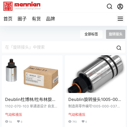
首页
圈子
有货
品牌
全部标签
旋转接头
Deublin杜博林/杜布林旋转
Deublin旋转接头1005-000-
接头1102-070-103
037,单通道,M10x1 RH,In-
1102-070-103 单通道设计 自支撑
制造商零件编号1005-000-037
旋接器 径向壳体连接 平衡机械密封
Shaft
| 制造商Deublin杜博林 Union, M10
气动和液压
气动和液压
密封组合：碳石墨/淬硬工具钢或碳
x1 RH, In-Shaft 单通道设计 自支撑
石墨/碳化硅 密封腔油毡用于空气介
旋接器 径向壳体连接 平衡机械密封
56
0
793
0
质 油嘴用于润滑（3到5滴每月） 低
密封组合：碳石墨/淬硬工具钢或碳