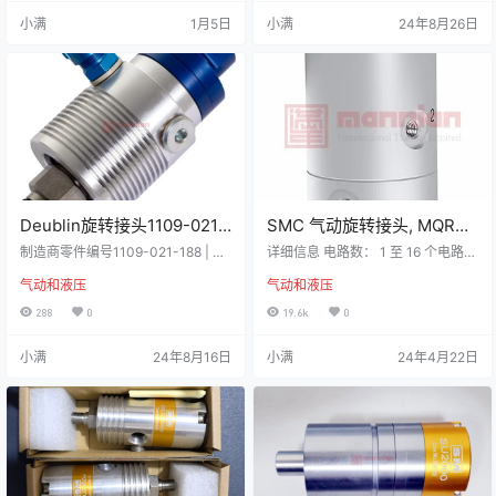
扭矩设计 重量优化设计 铝壳体、不
石墨/碳化硅 密封腔油毡用于空气介
小满
1月5日
小满
24年8月26日
锈钢或碳钢转子，依型号而定 终生
质 油嘴用于润滑（3到5滴每月） 低
润滑球轴承 1102-070-103-IC下载
扭矩设计 重量优化设计 铝壳体、不
锈钢或碳钢转子，依型号而定 终生
润滑球轴承 外型尺寸 AM10x1 RHB
3…
Deublin旋转接头1109-021-
SMC 气动旋转接头, MQR系
188, 单通道, M16x1.5 LH, 18
列, M5 x 0.8接口, 最大操作
制造商零件编号1109-021-188 | 制
详细信息 电路数： 1 至 16 个电路。
mm pilot, G 3/8″
造商Deublin杜博林 Union, Pop-Of
压力1 MPa, 最高工作温度
使用寿命： 10 亿次旋转。允许的转
气动和液压
气动和液压
f, M16x1.5 LH, 18 mm pilot, G 3/8"
速： 200 至 3000 。工作压力范
+80°C, 铝制, MQR2-M5
单通道用于冷却液或MQL Pop-Off™
围： -100 kpa 至 1.0 mp 技术参数
288
0
19.6k
0
技术允许无介质压力下的无限干运
属性数值螺纹连接M5 x 0.8螺纹连
转 全流式设计，无障碍通过，避免
接 - 螺纹尺寸M5 x 0.8厂家系列MQ
小满
24年8月16日
小满
24年4月22日
杂质残留 轴承支撑的螺纹转子易于
R材料铝最大操作压力1 MPa最低工
安装 双 角接触球轴承 迷宫结构和多
作温度-10°C最高工作温度+80°C
个大泄漏口以保护球轴承 平衡机械
资料下载 MQR样本.pdf下载pdf文件
密封采用碳化硅，寿…
23.1M MQR2-M50.…