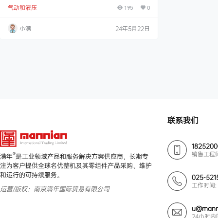
资料 BSP 渐缩管 减少螺纹适配器，带插入式 (Rs) BSP
气动和液压
并行螺纹到包容式 (Rp) BSP 并行螺纹。 插入式螺纹采
195
0
用端口连接密封，带丁腈橡胶密封。 工作温度范围：-3
0 to +100°C（不减压情况下）。 由钢制成，符合 BS 5
小满
24年5月22日
200，具有铬酸锌黄表面，以提供高耐蚀性（500 小时
盐雾测试）。 60° 母锥形…
联系我们
182520
销售工程
®
满年
是工业领域产品和服务解决方案供应商，长期专
注为客户提供全球名优整机及其零组件产品采购、维护
和运行的可持续服务。
025-521
工作时间: 
运营/版权：南京满年国际贸易有限公司
u@mann
24小时内