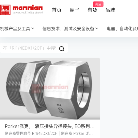
商店
首页
圈子
有货
品牌
机械产品及工具
信息技术、测试及安全设备
电器、自动化及
Parker派克， 液压接头异径接头, EO系列,
钢制，RI1/4EDX1/2CF
制造商零件编号 RI1/4EDX1/2CF | 制造商 Parker 详细