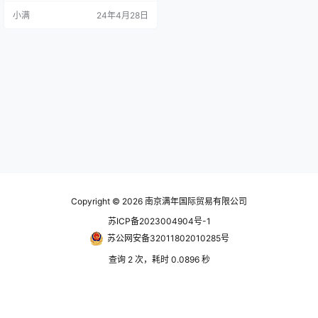
G/M 型号将油雾分离器和微型油雾
小满
24年4月28日
分离器与单一装置结合。 IDG/V 型
号将调节器与 IDG/M 型号结合。 提
供的选件包括用于排出净化空气的
单触式配件。 如果净化空气没有在
薄膜风干机周围排出，空气将从风
干机的…
Copyright © 2026
南京满年国际贸易有限公司
苏ICP备2023004904号-1
苏公网安备32011802010285号
查询 2 次，耗时 0.0896 秒