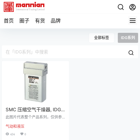
首页
圈子
有货
品牌
全部标签
IDG系列
SMC 压缩空气干燥器, IDG
系列, 膜片干燥器, 最大工作
此图片代表整个产品系列，仅供参
压力0.85Mpa, -5 →
考 制造商零件编号 IDG5-F01 | 制造
气动和液压
商 SMC 详细资料 IDG 系列，薄膜
+55°C,IDG5-F01
风干机 SMC 薄膜风干机系列 IDG
434
0
提供单个装置或组合装置类型。 ID