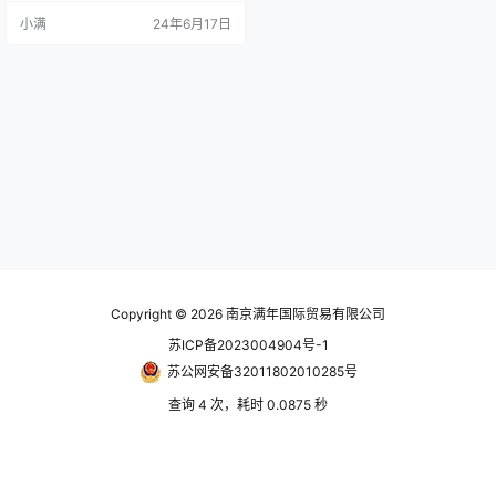
降低润滑和维护成本。 强大抗冲击
小满
24年6月17日
负荷提高了耐磨性 技术参数 属性数
值模块0.5材料Igutek P360总体长
度250mm面宽度4mm间距中心高度
4mm齿数16 资料下载 数据表-P36
0GM-GR-05…
Copyright © 2026
南京满年国际贸易有限公司
苏ICP备2023004904号-1
苏公网安备32011802010285号
查询 4 次，耗时 0.0875 秒