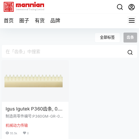
首页
圈子
有货
品牌
全部标签
齿条
Igus Igutek P360齿条, 0.5
模, 16齿, 总长250mm, 面宽
制造商零件编号:P360GM-GR-050
4mm, P360GM-GR-050-
-00-250-040-045 | 制造商:Igus
机械动力传输
详细资料 Igus 齿轮机架具有良好的
00-250-040-045
原理规格,可用于将旋转运动转换为
55.5k
0
线性运动。它具备免维护特性，可