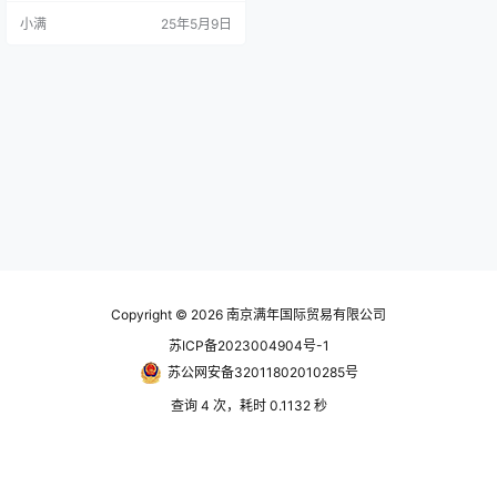
积-押侧cm2活塞面积-拉侧cm2行
小满
25年5月9日
程(mm)最高回转数min-1(r.p.m.)最
高使用压力MPa(kgf/cm2)Ikg‧m2重
量(kg)RK-7544.237.11560004.0
(40)0.012.9RK-10078.571.52…
Copyright © 2026
南京满年国际贸易有限公司
苏ICP备2023004904号-1
苏公网安备32011802010285号
查询 4 次，耗时 0.1132 秒