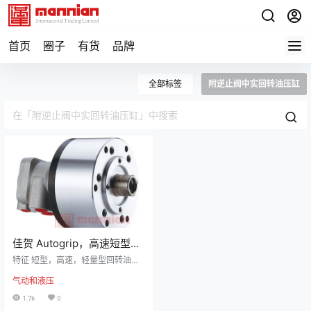
首页
圈子
有货
品牌
全部标签
附逆止阀中实回转油压缸
佳贺 Autogrip，高速短型
| RK，附逆止阀中实回转油
特征 短型，高速，轻量型回转油压
压缸
缸。 内建逆止阀自锁机构及压力泄
气动和液压
压阀。 安装时可由后端锁固之。 泄
油孔配管务必单独接回油压槽，以
1.7k
0
避免产生背压。 规格 型号活塞面