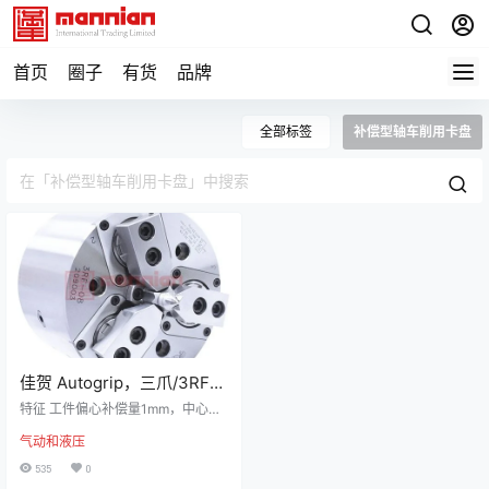
首页
圈子
有货
品牌
全部标签
补偿型轴车削用卡盘
佳贺 Autogrip，三爪/3RF，
补偿型轴车削用卡盘
特征 工件偏心补偿量1mm，中心顶
针定位，三爪摆动夹持工件。 可以
气动和液压
在不反转工件的情况下进行二次加
工，因此大幅减少准备时间。 通过
535
0
补偿主爪夹紧进行粗、精加工。 内