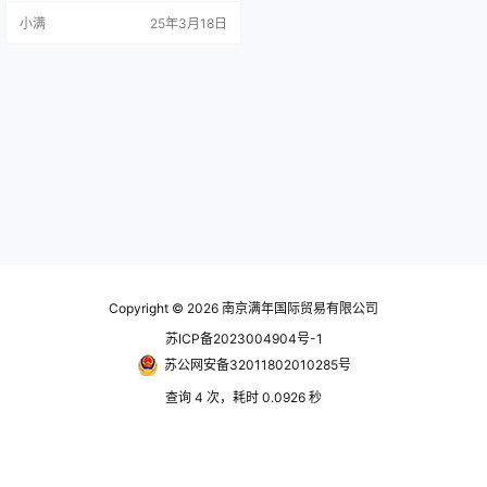
部密封，使维护成本低。 搭配双杆
小满
25年3月18日
型回转缸(3RF-D)。 驱动销推力大
小可由回转缸压力控制(3RF-D)。
规格 型号楔心行程(mm)爪行程(直
径) (mm)最大夹持 直径(mm)最小夹
持 直径(mm)容许最大入力kN(kgf)
最大夹持力k…
Copyright © 2026
南京满年国际贸易有限公司
苏ICP备2023004904号-1
苏公网安备32011802010285号
查询 4 次，耗时 0.0926 秒