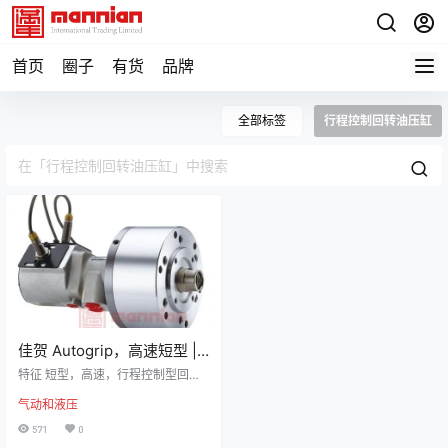
首页
圈子
有货
品牌
全部标签
行程控制回转油压缸
佳贺 Autogrip，高速短型 |
RS-N，行程控制回转油压缸
特征 短型，高速，行程控制型回转
油压缸。 感应式近接开关，行程调
气动和液压
整容易，可确认油压缸正确作动。
安装时可由后端锁固之。 泄油孔配
571
0
管务必单独接回油压槽，以避免产