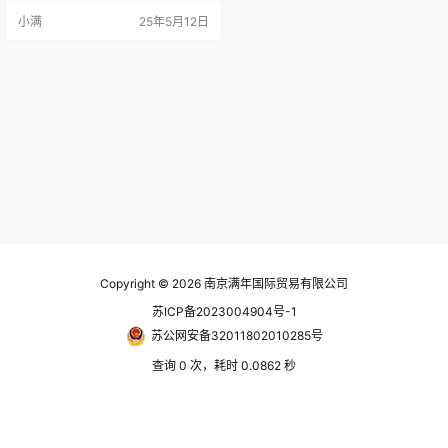
生背压。 规格 型号活塞面积-押侧c
小满
25年5月12日
m2活塞面积-拉侧cm2行程(mm)最
高回转数min-1(r.p.m.)最高使用压力
MPa(kgf/cm2)Ikg‧m2重量(kg)RS-
6520N3228.32060004.0(40)0.0
13.2RS-…
Copyright © 2026
南京满年国际贸易有限公司
苏ICP备2023004904号-1
苏公网安备32011802010285号
查询 0 次，耗时 0.0862 秒