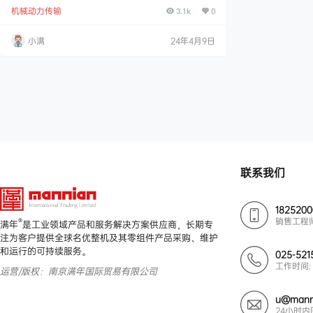
带张紧器 RESATEC 通用张紧器可用于广泛的机械工程
机械动力传输
应用。 装配通用张紧器非常轻松，通过后面安装的螺栓
3.1k
0
即可安装，并能通过摩擦力保持您想要的位置。 借助基
座法兰的切口，还可以使用套管轻松对齐。 此拉紧器的
小满
24年4月9日
设计意味着轻松调整，且免维护。 操作安全免维护 技
术参数 属性数值最大额定张力110N最高工作温度+85°C
资料下载 20240…
联系我们
182520
销售工程
®
满年
是工业领域产品和服务解决方案供应商，长期专
注为客户提供全球名优整机及其零组件产品采购、维护
和运行的可持续服务。
025-521
工作时间: 
运营/版权：南京满年国际贸易有限公司
u@mann
24小时内