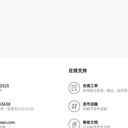
在线支持
00323
在线工单
师
在线提交咨询、建议、投诉等
53638
发布话题
周一至周五8:30-18:00
在圈子发布话题
ian.com
帮助文档
回复
行业相关技术文档