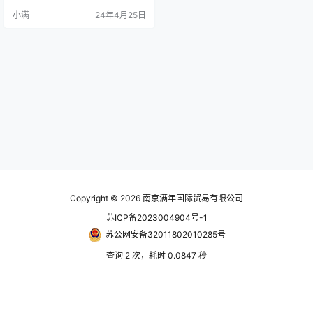
个版本，包括流量控制调节• 提供极
小满
24年4月25日
其紧凑的型号• 聚乙烯：在排气流量
和降噪之间取得出色的平衡• 烧结青
铜：坚固耐用且经济实惠 • 316L 不
锈钢：提高耐化学性和机械强度法
规：• DI：2002/95/EC （R…
Copyright © 2026
南京满年国际贸易有限公司
苏ICP备2023004904号-1
苏公网安备32011802010285号
查询 2 次，耗时 0.0847 秒