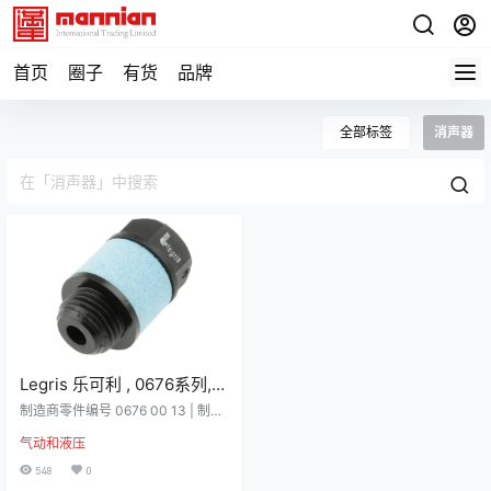
首页
圈子
有货
品牌
全部标签
消声器
Legris 乐可利 , 0676系列,
消声器, G 1/4 外螺纹接口
制造商零件编号 0676 00 13 | 制造
Legris， 0676 00 13
商 Legris 详细资料 消音器设计用于
气动和液压
安装在排气回路上，以降低设备运
行时的噪音水平，从而提高用户的
548
0
舒适度。特点/优点：- 各种应用• 2