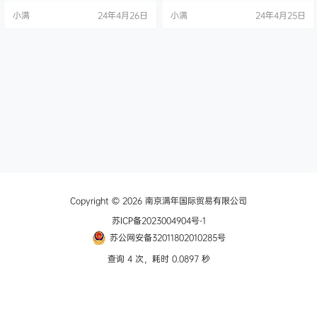
动和压力衰减 当压缩空气管线排气
动和压力衰减 当压缩空气管线排气
小满
24年4月26日
小满
24年4月25日
后重新启动时，这些 LF3000 系列
后重新启动时，这些 LF3000 系列
配件可以使空气压力逐渐增大。 当
配件可以使空气压力逐渐增大。 当
下游压力等于供应压力的 2/3 时，
下游压力等于供应压力的 2/3 时，
自动设立全流量完全可调，以优化
自动设立全流量完全可调，以优化
空气管线增压时间软启动可防止在
空气管线增压时间软启动可防止在
立即引入最大工…
立即引入最大工…
Copyright © 2026
南京满年国际贸易有限公司
苏ICP备2023004904号-1
苏公网安备32011802010285号
查询 4 次，耗时 0.0897 秒