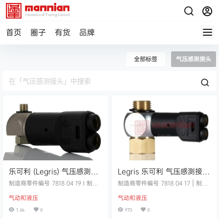
首页
圈子
有货
品牌
全部标签
气压感测接头
乐可利 (Legris) 气压感测接
Legris 乐可利 气压感测接
头, 7818系列, M5 x 0.8 母,
头, 7818系列, G 3/8
制造商零件编号 7818 04 19 I 制造
制造商零件编号 7818 04 17 | 制造
3ms响应时间，7818 04 19
商 Legris 详细资料 压力衰减传感器
母， 7818 04 17
商 Legris 详细资料 压力衰减传感器
气动和液压
气动和液压
当气缸中的排气背压不再存在时，
当气缸中的排气背压不再存在时，
可产生行程末端气动信号。 用于检
可产生行程末端气动信号。 用于检
1.6k
0
973
0
测气缸行程末端响应时间 3ms 软启
测气缸行程末端响应时间 3ms 软启