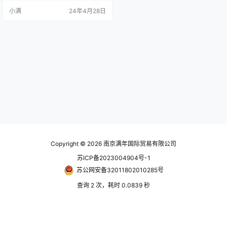
阀门排出管路中执行降压可在歧管
小满
24年4月28日
上安装，形成一个单供气来源的多
压力系统优化系统性能，同时节省
宝贵的压缩空气能量校准螺钉调
整，简化压力设置 技术参数 属性数
值螺纹进气口G 1/4 外螺纹最低出口
压力8bar最大…
Copyright © 2026
南京满年国际贸易有限公司
苏ICP备2023004904号-1
苏公网安备32011802010285号
查询 2 次，耗时 0.0839 秒