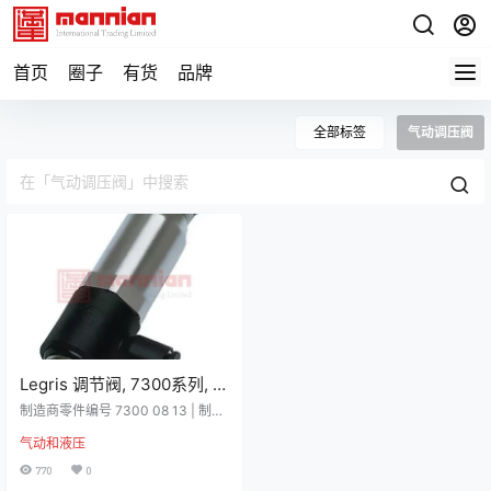
首页
圈子
有货
品牌
全部标签
气动调压阀
Legris 调节阀, 7300系列, G
1/4 外螺纹进气口, 8mm管出
制造商零件编号 7300 08 13 | 制造
气口, 16bar最大输入压力，
商 Legris 详细资料 Legris LF3000
气动和液压
系列压力调节器 安装在气缸供气管
73000813
路中，以一个移动方向执行降压安
770
0
装在控制阀的供气管路中，在两条