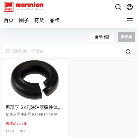
首页
圈子
有货
品牌
全部标签
斯凯孚
斯凯孚 SKF,联轴器弹性体,
用于轮胎式联轴器, 211mm,
制造商零件编号 F80FRTYRE 制造
759Nm扭矩， F80FRTYRE
商 斯凯孚 详细资料 SKF 柔性耦合扭
机械动力传输
矩器,轮胎类型,F80 尺寸,97mm 内
径,211mm 外径 - PHE F80FRTYRE
808
0
通过弹出 SKF 的这款 FRAS 柔性耦