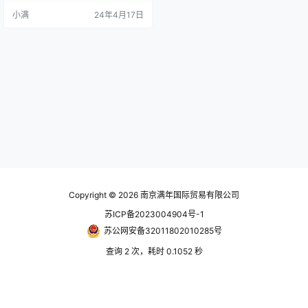
合振荡器,为您的集线器提供一些备
小满
24年4月17日
份。它的两个法兰吸收冲击和振动,
以提高您的机器的精确度。它们还
可容纳不对齐,以保持您的发动机正
常运行,即使在具有挑战性的条件下
也是如此。随附的轮胎支持…
Copyright © 2026
南京满年国际贸易有限公司
苏ICP备2023004904号-1
苏公网安备32011802010285号
查询 2 次，耗时 0.1052 秒