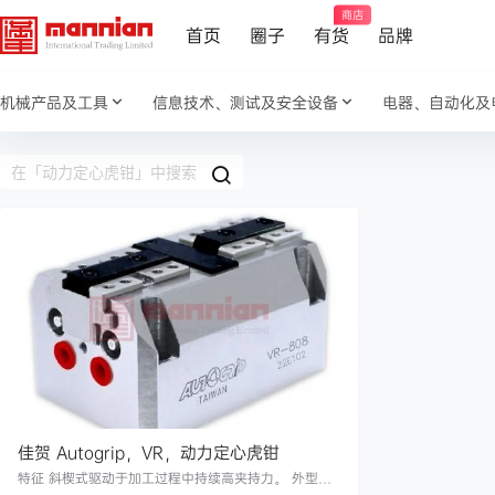
商店
首页
圈子
有货
品牌
机械产品及工具
信息技术、测试及安全设备
电器、自动化及
佳贺 Autogrip，VR，动力定心虎钳
特征 斜楔式驱动于加工过程中持续高夹持力。 外型