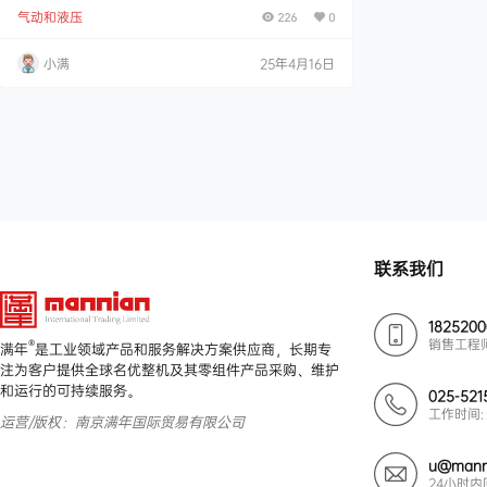
薄、短型适用于铣床或加工中心机，可充分增加作业空
气动和液压
间。 内建油压缸，可使用气压或油压为动力源。 夹具
226
0
上就有侧向气源介面，安装简易随插即用。 规格 型号
爪行程(直径)(mm)最大夹持直径(mm)最大夹持力 kN
小满
25年4月16日
(kgf)气压最大夹持力 kN (kgf)油压最大使用压力MPa(k
gf/cm2)气压最大使用压力MPa(kgf/cm2)油压最大夹爪
高度(mm…
联系我们
182520
销售工程
®
满年
是工业领域产品和服务解决方案供应商，长期专
注为客户提供全球名优整机及其零组件产品采购、维护
和运行的可持续服务。
025-521
工作时间: 
运营/版权：南京满年国际贸易有限公司
u@mann
24小时内