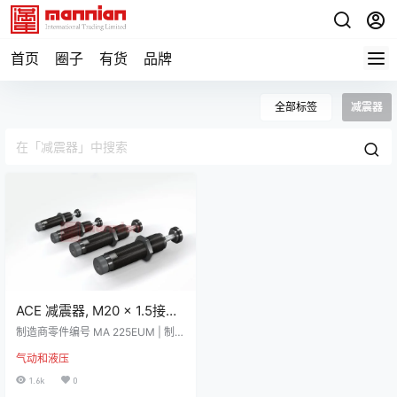
首页
圈子
有货
品牌
全部标签
减震器
ACE 减震器, M20 x 1.5接口,
最大回程力10N, 每周期最大
制造商零件编号 MA 225EUM | 制造
能量25Nm, 118mm总长, MA
商 ACE 详细资料 MA 系列小型减震
气动和液压
器 ACE 小型减震器，无需维护且自
225EUM
成一体。 MA 系列的小型减震器冲
1.6k
0
程长度较长，这意味着可平稳减