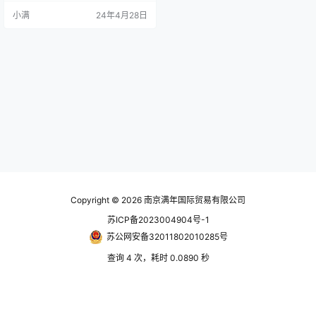
速。 通过旋转调节旋钮可获得理想
小满
24年4月28日
的减速效果。 MA 减震器的主体是
由钢制成的，具有黑色氧化物表
层，活塞杆是由不锈钢制成。 可处
理 0.9kg 至 2040kg 的有效重量锁
定和经过校准的调节功能整合式前
挡块包括锁定按钮…
Copyright © 2026
南京满年国际贸易有限公司
苏ICP备2023004904号-1
苏公网安备32011802010285号
查询 4 次，耗时 0.0890 秒