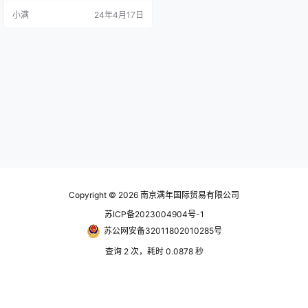
轴偏移。平行偏移会通过横向位移
小满
24年4月17日
来解决，因此 Uni-Lats 联轴器可以
处理严重的对齐错误。在未对准，
难于检验或校正的紧密封装及封闭
组件中，这一功能很有价值。 虽然
严重的未对准会加速轴承预负荷的
腐蚀，…
Copyright © 2026
南京满年国际贸易有限公司
苏ICP备2023004904号-1
苏公网安备32011802010285号
查询 2 次，耗时 0.0878 秒