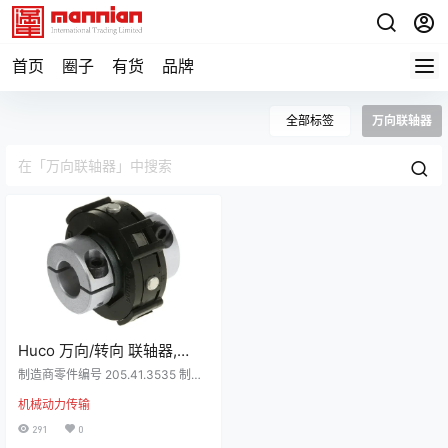
首页
圈子
有货
品牌
全部标签
万向联轴器
Huco 万向/转向 联轴器,
12mm孔径, 3.5Nm扭矩，
制造商零件编号 205.41.3535 制造
205.41.3535
商 Huco 详细资料 Uni-Lat®联轴器
机械动力传输
Uni-Lat 横向位移耦合器将万向接头
和 Oldham 型联轴器进行结合，形
291
0
成独特的机制，以补偿并联轴和角