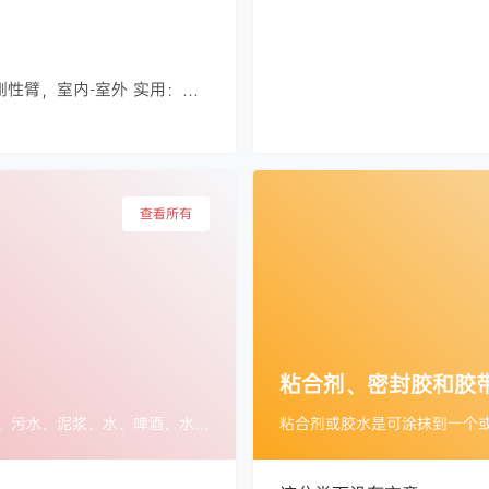
制造商零件编号 EX-832L | 制造商 SAM 详细资料 提取器 2 个刚性臂，室内-室外 实用：可逆爪。安全性：可锁定的爪子。 可靠而强大的提取器，由于适合多种需求的细爪，可以安全快速地提取轴承、皮带轮和车轮。由于法兰上的简单螺母，调整速度非常快。内部和外部抓地力得益于可逆的爪子。手臂肩膀放在茎上以获得更大的阻力。可锁定的爪子。 技术参数 属性数值容量10 T拉类型轴承拉拔器操作机械液压力1…
查看所有
粘合剂、密封胶和胶
管道输送设计用于通过管道系统长距离输送液体（气、油、生物燃料、污水、泥浆、水、啤酒、水或蒸汽），从而满足客户不断增长的需求。