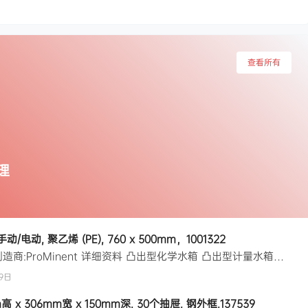
查看所有
理
 手动/电动, 聚乙烯 (PE), 760 x 500mm，1001322
制造商零件编号:1001322 | 制造商:ProMinent 详细资料 凸出型化学水箱 凸出型计量水箱特别适用于安全储存和计量化学制品，且设计用于与 Prominent Gamma/x、Beta 和 Alpha 系列计量泵一起使用。 易于安装，带螺纹插座，用于安装 Prominent 计量泵、吸嘴和搅拌器。 每个罐盖子上均具有螺钉，用于储存罐不用时安全存储，由 UV 稳定的聚氨酯制成。 特点和优…
9日
高 x 306mm宽 x 150mm深, 30个抽屉, 钢外框,137539