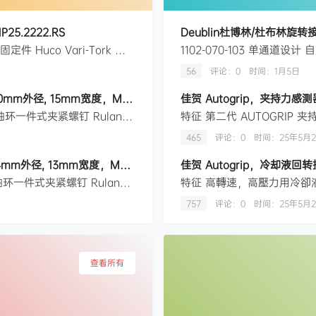
25.2222.RS
Deublin杜博林/杜布林旋转接头1
详细资料 6 个板可调磨擦离合器，带适配器套管，固定螺钉和夹固定件 Huco Vari-Tork 的磨擦离合器设计带有可调拖动或滑动扭矩。 当负荷超过设置扭矩时，轴套和外壳之间会出现受控的滑动。结构简单，由调节器通过弹簧和压力板作用来为板和摩擦环施加压力。 负载可以连接到钢制内毂或铝合金外壳。 特点和优势 • 紧凑型比例• 4 接口式• 固定螺钉或夹连接• 可用作扭矩限制器、张拉或溢出设备 产品应…
56
评论：0
时间：
1月5日
Ruland 轴环, 40mm轴直径, 两件, 夹紧螺丝, 黑色氧化, 碳钢, 60mm外径, 15mm宽度，MSP-40-F
佳贺 Autogrip，夹持力感测器 
制造商零件编号:MSP-40-F | 制造商:Ruland 详细资料 Ruland 轴环一件式夹紧螺钉 Ruland 双片轴环的尺寸为 40mm 孔径、 60mm 外径和 15mm 宽。它由含热处理黑色氧化物的 1215 碳钢棒制成，浸有石脑油和离心干结。设备制造商可从受严格控制的表面与垂直钻孔（ TIR of ≤ 0.05 mm ）中受益，这对对对齐至关重要。它印有 Ruland Name锁环的…
465
评论：0
时间：
25年5月
Ruland 轴环, 15mm轴直径, 两件, 夹紧螺丝, 黑色氧化, 碳钢, 34mm外径, 13mm宽度，MSP-15-F
佳贺 Autogrip，冷却液回
制造商零件编号:MSP-15-F | 制造商:Ruland 详细资料 Ruland 轴环一件式夹紧螺钉 Ruland 双片轴环的尺寸为 15mm 孔径、 34mm 外径和 13mm 宽。它由含热处理黑色氧化物的 1215 碳钢棒制成，浸有石脑油和离心干结。设备制造商可从受严格控制的表面与垂直钻孔（ TIR of ≤ 0.05 mm ）中受益，这对对对齐至关重要。它印有 Ruland Name锁环的…
757
评论：0
时间：
25年5月
查看所有