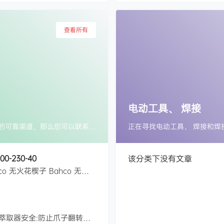
查看所有
电动工具、 焊接
满年提供上百种工具，如果您想要使用工具工作或正在寻找购买工具的可靠渠道，那么您可以联系我们！无论您是建筑工人、 电工、 木匠、 管道工或泥水匠，为了完成工作，最好拥有合适的工具，满年可确保提供适合您的工作的手工工具。
0-230-40
该分类下没有文章
制造商零件编号 NS600-230-40 | 制造商 Bahco 详细资料 Bahco 无火花楔子 Bahco 无火花楔子适用于提升、分离物体或将其固定到位。特别适用于工业应用。 特点和优势 楔子适用于提升、分离物体或将其固定到位材料：铝青铜无火花压模铸造 楔子 技术参数 属性数值无火花是材料铝青铜高度20.0mm重量740g长度230mm 资料下载 数据表-NS600-Serie.pdf下载pd…
制造商零件编号 EX-007-220 | 制造商 SAM 详细资料 内外通用萃取器安全:防止爪子翻转的安全钩。安全剪切销。即时不安全的爪锁。 精度:抓地力小，抓地力容易。 节省时间:Ext /Int转换，易于更换的握把 精确度:自紧，自定心。 安全:防止爪子翻转的安全支架。安全剪切销。即时安全锁爪。 易于使用:控制努力，容易更换手柄。外部/内部转换。快速开锁。 精度:手柄薄，便于滚动。 SAM 轴…