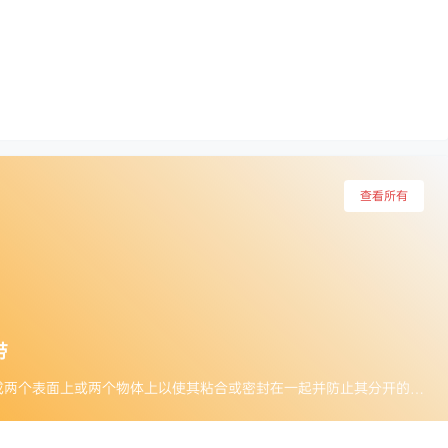
查看所有
带
粘合剂或胶水是可涂抹到一个或两个表面上或两个物体上以使其粘合或密封在一起并防止其分开的物质。粘合剂包含不同的化学成分，如丙烯酸粘合剂、环氧粘合剂、硅树脂粘合剂、橡胶和触点粘合剂。