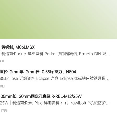
, 黄铜制, M06LMSX
制造商零件编号:M06LMSX | 制造商:Parker 详细资料 Parker 黄铜螺母是 Ermeto DIN 配件组件,用于高压液压管道配件,是构建完整配件系列 EO PSR、EO2、EO2 FORM 时不可或缺的物品。 高耐腐蚀性符合 ISO 8434 标准 技术参数 属性数值英制或公制公制螺母类型六角螺母螺纹尺寸6mm材料黄铜类型螺母表面处理本色符合标准ISO 8434 资料下载 数据表…
8日
直径, 2mm厚, 2mm长, 0.55kg拉力，N804
制造商零件编号:N804 | 制造商:Eclipse 详细资料 Eclipse 光盘 Eclipse 盘磁铁由钕铁硼稀土材料制成、具有 0.55kg 拉力。此款钮扣形轴向磁性磁铁可堆叠在一起、形成较厚的磁铁。通过增加厚度、我们可以增加磁性输出、但有一个特定的厚度、超过此厚度、增加磁铁的额外高度可能会影响其性能。它可在高达 80°c 的温度下使用 特点和优势 高度为 2mm 、直径为 5mm各向异性…
18日
, 105mm长, 20mm固定孔直径,R-RBL-M12/25W
制造商零件编号:R-RBL-M12/25W | 制造商:RawlPlug 详细资料 r- rsl rawlbolt ™机械防护销 Anchor 螺栓。 该研孔用 rrbl rawlbolt 通用膨胀机械锚 Anchor 螺栓、用于空心芯板和陶瓷材料。rawlplug rawlbolt 是原始机械锚 Anchor ，在 rawlbolt 发射后生产。拉威螺栓的套管正在膨胀、以 3 件式膨胀、为您提供…
月17日