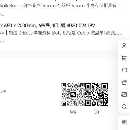
制造商零件编号:137539 | 制造商:Raaco 详细资料 Raaco 存储柜 Raaco 半高存储柜具有 30 个抽屉、每个抽屉分为 4 个隔层。它的深度为 150mm 、宽度为 306mm 、高度为 283mm 。它具有钢框架和深蓝色搪瓷漆表面。抽屉具有半透明、轻型和 Durable 聚丙烯。该设计有助于机柜在另 TOP I 特点和优势 点焊钢主体止动轮辋可确保抽屉不会脱落橡胶支脚、用于防…
9日
 650 x 2000mm, 6抽屉, 1门, 钢,40201024.19V
制造商零件编号:40201024.19V | 制造商:Bott 详细资料 Bott 机柜是 Cubio 微型车间机柜,由钢板材料制成,经过耐用的粉漆处理。此机柜具有 2 个 Louvre 背板和 6 个 175 mm 抽屉,带 100% 延长滑块。此机柜结构 10 年保修镀锌钢架100 kg 机架负载能力75 kg 抽屉负载能力大负荷和强化钢壳体 技术参数 属性数值类型碗柜，带架子坐地式是门数目1…
9日
工单
QQ
微信