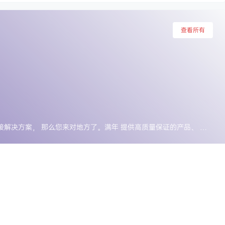
查看所有
正在寻找电动工具、 焊接和焊接解决方案， 那么您来对地方了。满年 提供高质量保证的产品、 工具和附件来帮助您完成工作，并提供无与伦比的服务。我们的产品系列包括以下类别的产品：气动工具、 钻头和零件、 铣削和车削、 电动工具、 电动工具附件、 砂带、 磨盘和磨轮、 焊接、 熔接和钎焊、 车间工具。