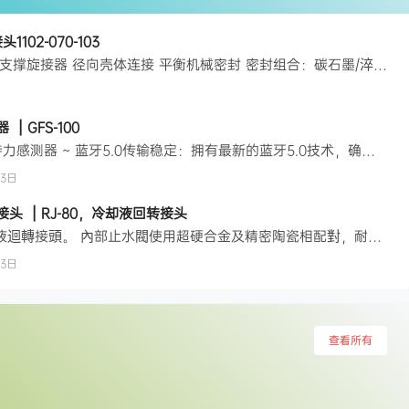
102-070-103
1102-070-103 单通道设计 自支撑旋接器 径向壳体连接 平衡机械密封 密封组合：碳石墨/淬硬工具钢或碳石墨/碳化硅 密封腔油毡用于空气介质 油嘴用于润滑（3到5滴每月） 低扭矩设计 重量优化设计 铝壳体、不锈钢或碳钢转子，依型号而定 终生润滑球轴承 1102-070-103-IC下载
| GFS-100
特征 第二代 AUTOGRIP 夹持力感测器 ~ 蓝牙5.0传输稳定：拥有最新的蓝牙5.0技术，确保无线连接的稳定性。 Type-C充电便利：支援Type-C充电，让充电更加便捷。 高性能锂电池：提供更长的续航时间，让您在工作中无需担心电量问题。 支援Android和iOS：无论您使用的是Android还是iOS系统，GFS-100都能够完美兼容，让您无缝体验。 可配置2爪或3爪操作：根…
23日
转接头 | RJ-80，冷却液回转接头
特征 高轉速，高壓力用冷卻液迴轉接頭。 內部止水閥使用超硬合金及精密陶瓷相配對，耐磨耗特性佳。 注水部無流體通過時，請勿運轉。 尺寸 * 保留规格修改的权利 型号PV 限制值MPa‧ r/m最高使用压力MPa(kgf/cm2)吐出量( 使用压力 50 kgf/cm2)最高使用回转数(r.p.m.)重量(kg)RJ-80144006.0(60)28 l/min80000.5
23日
查看所有