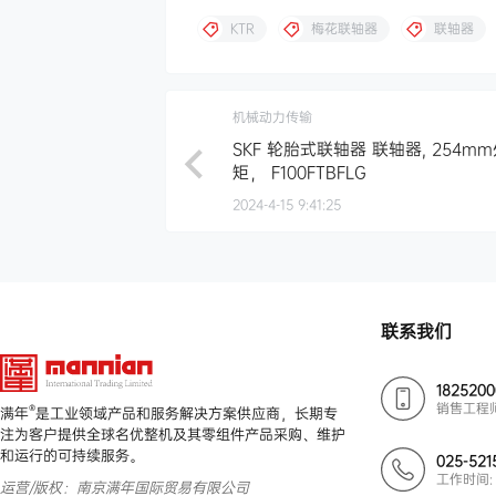
KTR
梅花联轴器
联轴器
机械动力传输
SKF 轮胎式联轴器 联轴器, 254mm外
矩， F100FTBFLG
2024-4-15 9:41:25
联系我们
182520
销售工程
®
满年
是工业领域产品和服务解决方案供应商，长期专
注为客户提供全球名优整机及其零组件产品采购、维护
和运行的可持续服务。
025-521
工作时间: 
运营/版权：南京满年国际贸易有限公司