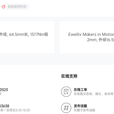
联轴器弹性体
径, 64.5mm长, 1517Nm扭
Ewellix Makers in 
2mm, 外径16.
在线支持
00323
在线工单
师
在线提交咨询、建议、投诉等
53638
发布话题
周一至周五8:30-18:00
在圈子发布话题