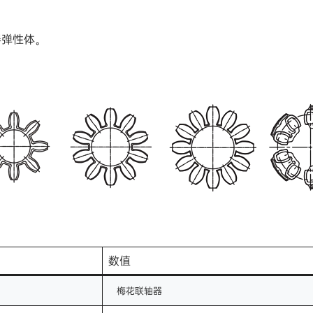
器弹性体。
数值
梅花联轴器