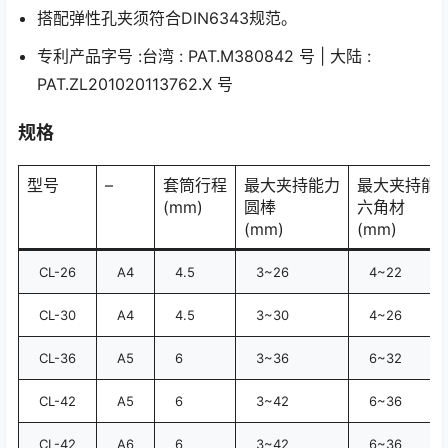
搭配弹性孔夹须符合DIN6343规范。
专利产品字号 :台湾 : PAT.M380842 号 | 大陆 :
PAT.ZL201020113762.X 号
规格
型号
–
套筒行程
最大夹持能力
最大夹持能
(mm)
圆棒
六角材
(mm)
(mm)
CL-26
A4
4.5
3~26
4~22
CL-30
A4
4.5
3~30
4~26
CL-36
A5
6
3~36
6~32
CL-42
A5
6
3~42
6~36
CL-42
A6
6
3~42
6~36