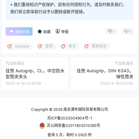
• 我们重视知识产权保护，如有任何侵权行为，请及时联系我们，
我们将立即采取行动予以删除或断开链接。
0
0
海报分享
收藏
举报
Autogrip
佳贺
夹头
筒夹夹头
气动和液压
气动和液压
佳贺 Autogrip，CL，中空防水
佳贺 Autogrip，DIN-6343，
型筒夹夹头
弹性筒夹
2025-4-16 13:49:59
2025-4-18 9:31:50
Copyright © 2026
南京满年国际贸易有限公司
苏ICP备2023004904号-1
苏公网安备32011802010285号
查询 5 次，耗时 0.0925 秒