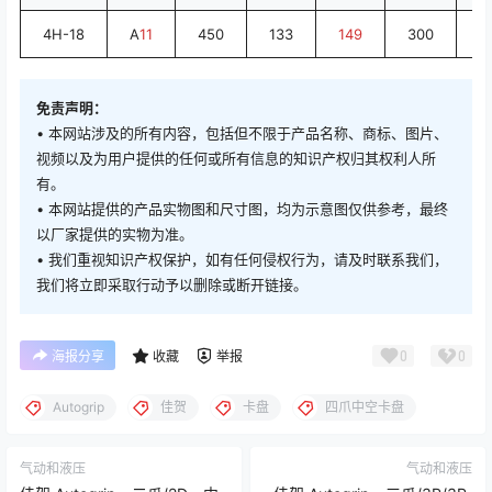
4H-18
A
11
450
133
149
300
2
免责声明：
• 本网站涉及的所有内容，包括但不限于产品名称、商标、图片、
视频以及为用户提供的任何或所有信息的知识产权归其权利人所
有。
• 本网站提供的产品实物图和尺寸图，均为示意图仅供参考，最终
以厂家提供的实物为准。
• 我们重视知识产权保护，如有任何侵权行为，请及时联系我们，
我们将立即采取行动予以删除或断开链接。
0
0
海报分享
收藏
举报
Autogrip
佳贺
卡盘
四爪中空卡盘
气动和液压
气动和液压