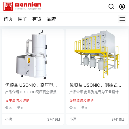
首页
圈子
有货
品牌
优顺益 USONIC，高压型集
优顺益 USONIC，侧抽式滤
尘设备 | DC-103H 高压真空
心集尘设备 | UA-613 滤袋/
产品介绍 DC-103H高压真空特点：
产品介绍 此系列是专为工业设计使
专为各种类型的精细干燥粉尘设
滤芯
用，可应用在各行各业，应用范围
设施清洁及维护
设施清洁及维护
计，包括高毒性粉尘，如康宁石、
广泛，因应各种不同行业的粉尘处
中密度纤维板（MDF）、玻璃纤维
理。 此系列搭配消防系统、防爆泄
23
0
59
0
等。适用行业：木工、食品加工、
压系统让集尘设备使用上更加安
塑料加工、制药、机械加工等。应
全，而滤心能透过三种不同模式的
小满
3月19日
小满
3月18日
用领域：木屑、糖/面粉粉尘、金属
空气脉冲喷射进行自体清洁，并透
粉尘、塑料等。减少工作场所的有
过降噪装置能有效减低机台音量，
毒有害粉尘。旋风分离优势：精细
吸力强且安全，是我们最有特色的