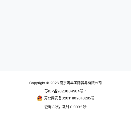
粉尘通过顶部过滤区域，较重的碎
机种。 滤心的过滤效率能达99%，
屑落入收集鼓。这降低了细小或磨
滤材也有多种性质能够选择，如：
蚀性颗粒损坏电机轴承以及重碎屑
疏水性、导电性、耐高温等，也可
损坏叶轮风扇的高概率。内置刷子…
在后端加装HEPA滤网。 此系列适…
Copyright © 2026
南京满年国际贸易有限公司
苏ICP备2023004904号-1
苏公网安备32011802010285号
查询 8 次，耗时 0.0932 秒