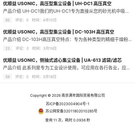
优顺益 USONIC，高压型集尘设备 | UH-DC1 高压真空
产品介绍 UH-DC1我们的UH-DC1专为直接从您的砂光机中吸除砂光产生的粉尘而设计！这款新型号设计紧凑、移动便捷，除10微米滤芯外，还配备了速度控制和额外的HEPA滤网。 规格参数 规格UH-DC1入风口尺寸32 mm (1-1/4") 马力0.75 kW (1HP)最大风量3 CMM (105 CFM) @60Hz最大静压14 kPa @60Hz滤材清洁方式手动清洁系统空…
65
评论：0
时间：
4月10日
优顺益 USONIC，高压型集尘设备 | DC-103H 高压真空
产品介绍 DC-103H高压真空特点：专为各种类型的精细干燥粉尘设计，包括高毒性粉尘，如康宁石、中密度纤维板（MDF）、玻璃纤维等。适用行业：木工、食品加工、塑料加工、制药、机械加工等。应用领域：木屑、糖/面粉粉尘、金属粉尘、塑料等。减少工作场所的有毒有害粉尘。旋风分离优势：精细粉尘通过顶部过滤区域，较重的碎屑落入收集鼓。这降低了细小或磨蚀性颗粒损坏电机轴承以及重碎屑损坏叶轮风扇的高概率。内置刷子…
23
评论：0
时间：
3月19日
优顺益 USONIC，侧抽式滤心集尘设备 | UA-613 滤袋/滤芯
产品介绍 此系列是专为工业设计使用，可应用在各行各业，应用范围广泛，因应各种不同行业的粉尘处理。 此系列搭配消防系统、防爆泄压系统让集尘设备使用上更加安全，而滤心能透过三种不同模式的空气脉冲喷射进行自体清洁，并透过降噪装置能有效减低机台音量，吸力强且安全，是我们最有特色的机种。 滤心的过滤效率能达99%，滤材也有多种性质能够选择，如：疏水性、导电性、耐高温等，也可在后端加装HEPA滤网。 此系列适…
59
评论：0
时间：
3月18日
Copyright © 2026
南京满年国际贸易有限公司
苏ICP备2023004904号-1
苏公网安备32011802010285号
查询 11 次，耗时 0.0936 秒