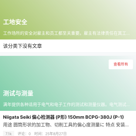
工地安全
工作场所的安全对雇主和员工都至关重要。雇主有法律责任在其工作地点设置正确的安全设备和标识。诸多风险需要控制和缓解，具体视乎环境和正在执行的任务而定。 因此，请花些时间检查您的工作现场和可用的安全用品，确保它们合适且符合各项法规，这一点至关重要。
该分类下没有文章
查看所有
测试与测量
满年提供各种适用于电气和电子工作的测试和测量仪器。电气测试是用电产品中的一个重要步骤。测试设备将发现以下问题：任何电路或电气设备是否过载查找任何潜在电击风险和火灾危险识别任何有危险的电气作业精密测量至关重要，因为如果存在测量误差，则会导致高昂的成本。通过自信地进行每次测量，制造商可节省时间和金钱，并提高其产品的质量。测量单位可以包括以下：能量 - 焦耳 (J)功率 - 瓦 (W)电量 - 库仑 (C)电动势 - 伏 (V)电场强度 - 伏每米电阻 - 欧姆 (Ω)电导 - 西门子 (S)电容 - 法拉 (F)磁通量 - 韦伯 (Wb)磁通量密度 - 特斯拉 (T)电感 - 亨利 (H)磁场强度 - 安培每米磁通势 - 安培 (A)测试与测量设备用于在各种领域中测量和分析各种组件：电子产品电气研究实验室材料分析制造和颗粒分析
Niigata Seiki 偏心检测器 (P形) 150mm BCPG-380J (P-1)
用途 圆筒形状的加工物、切削工具的偏心度测量に 特点 安装在您现有的指示器上，可以在定盘上或桌面上进行偏心度测量。 信頼の日本製です。 为了使切削工具更容易测量，我们将摆动降低。 附带专用支架1个。 规格 床上面和中心的平行度(μm)：5以内 床垫表面的平面度(μm)：5以内 中心侧面平行度(μm)：10 主轴移动量(mm)：10 材料 本体：铸铁 本体以外：機械構造用炭素钢 商品代码品番本体质量…
7.1k
评论：0
时间：
25年8月27日