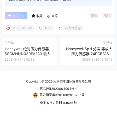
0
0
海报分享
收藏
举报
MPX5700GP
NXP
压力传感器
半导体
半导体
Honeywell 绝对压力传感器,
Honeywell 5psi 分差 非放大
SSCMNNN030PA2A3 最大工
压力传感器 24PCBFA6D,
作30psi, 最大过载60psi
0.2%精确度, 85 → 145 mV输
2023-3-19 19:52:39
2023-3-20 13:10:16
出, 10 V 直流
Copyright © 2026
南京满年国际贸易有限公司
苏ICP备2023004904号-1
苏公网安备32011802010285号
查询 5 次，耗时 0.1035 秒