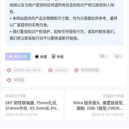
视频以及为用户提供的任何或所有信息的知识产权归其权利人所
有。
• 本网站提供的产品实物图和尺寸图，均为示意图仅供参考，最终
以厂家提供的实物为准。
• 我们重视知识产权保护，如有任何侵权行为，请及时联系我们，
我们将立即采取行动予以删除或断开链接。
0
0
海报分享
收藏
举报
MSPC-40-40-F
Ruland
刚性联轴器
联轴器
机械动力传输
机械动力传输
SKF 刚性联轴器, 75mm孔径,
Witra 链条接头, 偏置链接型,
314mm外径, 65.5mm长,PHE
钢制, 06B-1链型,CW06B-
F120HTBFLG
1/15
2024-5-14 11:27:12
2024-5-16 11:05:57